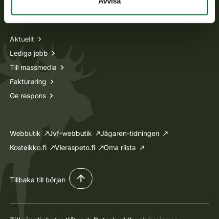
Avvisa
Information om oss
Aktuellt
Lediga jobb
Till massmedia
Fakturering
Ge respons
Webbutik
Jvf-webbutik
Jägaren-tidningen
Kosteikko.fi
Vieraspeto.fi
Oma riista
Tillbaka till början