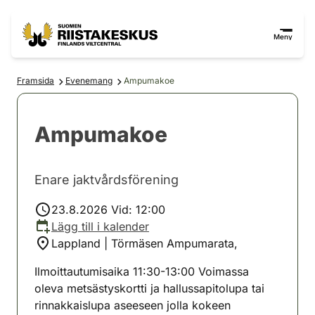
Hoppa till innehåll
Gå till webbplatskartan
Meny
Framsida
Evenemang
Ampumakoe
Ampumakoe
Enare jaktvårdsförening
23.8.2026 Vid: 12:00
Lägg till i kalender
Lappland | Törmäsen Ampumarata,
Ilmoittautumisaika 11:30-13:00 Voimassa
oleva metsästyskortti ja hallussapitolupa tai
rinnakkaislupa aseeseen jolla kokeen