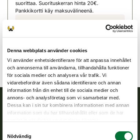
suorittaa. Suorituskerran hinta 20€.
Pankkikortti käy maksuvälineenä.
Enare jaktvårdsförening
Lappland
040 7291375
inari@rhy.riista.fi
Denna webbplats använder cookies
Vi använder enhetsidentifierare för att anpassa innehållet
och annonserna till användarna, tillhandahålla funktioner
för sociala medier och analysera vår trafik. Vi
vidarebefordrar även sådana identifierare och annan
information från din enhet till de sociala medier och
annons- och analysföretag som vi samarbetar med.
Dessa kan i sin tur kombinera informationen med annan
Finlands viltcentral
information som du har tillhandahållit eller som de har
samlat in när du har använt deras tjänster.
Finlands viltcentral främjar en hållbar vilthushållning, stöder
Samtyckesval
jaktvårdsföreningarnas verksamhet, ser till att viltpolitiken
Nödvändig
verkställs och svarar för de offentliga förvaltningsuppgifter