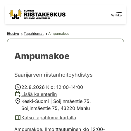
Siirry sisältöön
Siirry sivustokarttaan
Valikko
Etusivu
Tapahtumat
Ampumakoe
Ampumakoe
Saarijärven riistanhoitoyhdistys
22.8.2026 Klo: 12:00-14:00
Lisää kalenteriin
Keski-Suomi | Soijinmäentie 75,
Soijinmäentie 75, 43220 Mahlu
Katso tapahtuma kartalla
(avautuu uuteen välilehteen)
Ampumakoe. Ilmoittautuminen klo 12:00-