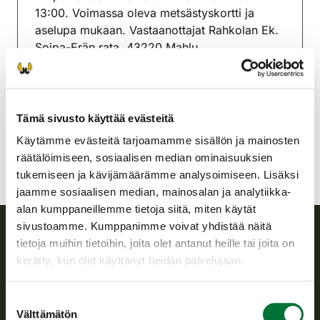
13:00. Voimassa oleva metsästyskortti ja
aselupa mukaan. Vastaanottajat Rahkolan Ek.
Soipa-Erän rata. 43220 Mahlu
Saarijärven riistanhoitoyhdistys
Keski-Suomi
040-7315447
Tämä sivusto käyttää evästeitä
Käytämme evästeitä tarjoamamme sisällön ja mainosten
räätälöimiseen, sosiaalisen median ominaisuuksien
tukemiseen ja kävijämäärämme analysoimiseen. Lisäksi
jaamme sosiaalisen median, mainosalan ja analytiikka-
alan kumppaneillemme tietoja siitä, miten käytät
sivustoamme. Kumppanimme voivat yhdistää näitä
tietoja muihin tietoihin, joita olet antanut heille tai joita on
Suomen riistakeskus
kerätty, kun olet käyttänyt heidän palvelujaan.
Suomen riistakeskus edistää kestävää riistataloutta, tukee
Suostumuksen
riistanhoitoyhdistysten toimintaa ja huolehtii riistapolitiikan
Välttämätön
valinta
toimeenpanosta sekä vastaa sille säädetyistä julkisista