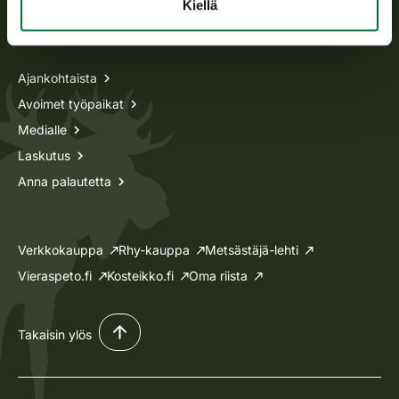
Kiellä
Tietoa meistä
Ajankohtaista
Avoimet työpaikat
Medialle
Laskutus
Anna palautetta
Verkkokauppa
Rhy-kauppa
Metsästäjä-lehti
Vieraspeto.fi
Kosteikko.fi
Oma riista
Takaisin ylös