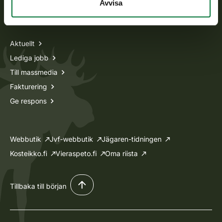
Avvisa
Information om oss
Aktuellt
Lediga jobb
Till massmedia
Fakturering
Ge respons
Webbutik
Jvf-webbutik
Jägaren-tidningen
Kosteikko.fi
Vieraspeto.fi
Oma riista
Tillbaka till början