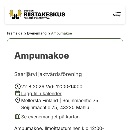
Hoppa till innehåll
Gå till webbplatskartan
Meny
Framsida
Evenemang
Ampumakoe
Ampumakoe
Saarijärvi jaktvårdsförening
22.8.2026 Vid: 12:00-14:00
Lägg till i kalender
Mellersta Finland | Soijinmäentie 75,
Soijinmäentie 75, 43220 Mahlu
Se evenemanget på kartan
(avautuu uuteen välilehteen)
Ampumakoe. Ilmoittautuminen klo 12:00-