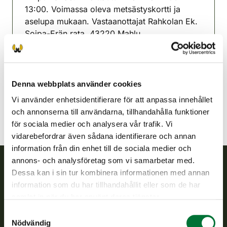
13:00. Voimassa oleva metsästyskortti ja
aselupa mukaan. Vastaanottajat Rahkolan Ek.
Soipa-Erän rata. 43220 Mahlu
Saarijärvi jaktvårdsförening
Mellersta Finland
040-7315447
Denna webbplats använder cookies
Vi använder enhetsidentifierare för att anpassa innehållet
och annonserna till användarna, tillhandahålla funktioner
för sociala medier och analysera vår trafik. Vi
vidarebefordrar även sådana identifierare och annan
information från din enhet till de sociala medier och
annons- och analysföretag som vi samarbetar med.
Dessa kan i sin tur kombinera informationen med annan
Finlands viltcentral
information som du har tillhandahållit eller som de har
samlat in när du har använt deras tjänster.
Finlands viltcentral främjar en hållbar vilthushållning, stöder
Samtyckesval
jaktvårdsföreningarnas verksamhet, ser till att viltpolitiken
Nödvändig
verkställs och svarar för de offentliga förvaltningsuppgifter