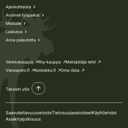
Ajankohtaista
Avoimet työpaikat
Medialle
Laskutus
Anna palautetta
Verkkokauppa
Rhy-kauppa
Metsästäjä-lehti
Vieraspeto.fi
Kosteikko.fi
Oma riista
Takaisin ylös
Saavutettavuusseloste
Tietosuojaselosteet
Käyttöehdot
Asiakirjajulkisuus