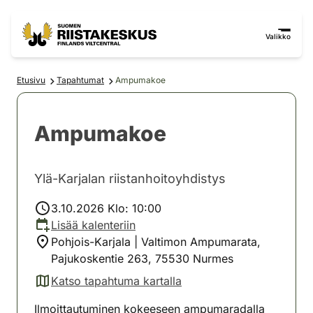
Siirry sisältöön
Siirry sivustokarttaan
Valikko
Etusivu
Tapahtumat
Ampumakoe
Ampumakoe
Ylä-Karjalan riistanhoitoyhdistys
3.10.2026 Klo: 10:00
Lisää kalenteriin
Pohjois-Karjala | Valtimon Ampumarata,
Pajukoskentie 263, 75530 Nurmes
Katso tapahtuma kartalla
(avautuu uuteen välilehteen)
Ilmoittautuminen kokeeseen ampumaradalla