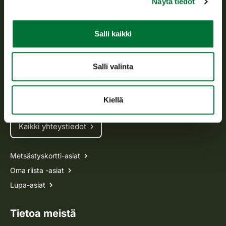
Näytä tiedot
Asiakaspalvelu
Salli kaikki
Avoinna arkipäivisin klo 9-15.
p. 029 431 2001
Salli valinta
asiakaspalvelu@riista.fi
Usein kysytyt kysymykset
Kiellä
Kaikki yhteystiedot
Metsästyskortti-asiat
Oma riista -asiat
Lupa-asiat
Tietoa meistä