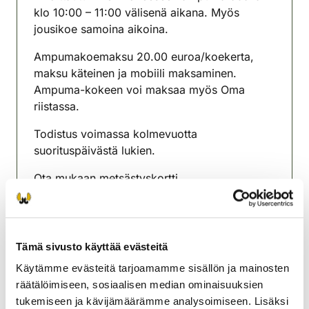
klo 10:00 – 11:00 välisenä aikana. Myös
jousikoe samoina aikoina.
Ampumakoemaksu 20.00 euroa/koekerta,
maksu käteinen ja mobiili maksaminen.
Ampuma-kokeen voi maksaa myös Oma
riistassa.
Todistus voimassa kolmevuotta
suorituspäivästä lukien.
Ota mukaan metsästyskortti,
henkilöllisyyspaperit, aseenkantolupa.
Lisätiedot:
yla-karjala@rhy.riista.fi
Tämä sivusto käyttää evästeitä
https://riista.fi/metsastys/palvelut-
metsastajalle/ampumakoe/
Käytämme evästeitä tarjoamamme sisällön ja mainosten
räätälöimiseen, sosiaalisen median ominaisuuksien
https://riista.fi/metsastys/tapahtumahaku/
tukemiseen ja kävijämäärämme analysoimiseen. Lisäksi