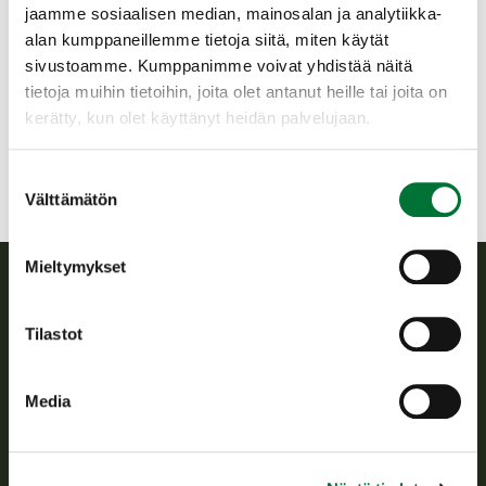
jaamme sosiaalisen median, mainosalan ja analytiikka-
Ylä-Karjalan riistanhoitoyhdistys
alan kumppaneillemme tietoja siitä, miten käytät
Pohjois-Karjala
sivustoamme. Kumppanimme voivat yhdistää näitä
0453438887
tietoja muihin tietoihin, joita olet antanut heille tai joita on
yla-karjala@rhy.riista.fi
kerätty, kun olet käyttänyt heidän palvelujaan.
Suostumuksen
Välttämätön
valinta
Mieltymykset
Suomen riistakeskus
Tilastot
Suomen riistakeskus edistää kestävää riistataloutta, tukee
riistanhoitoyhdistysten toimintaa ja huolehtii riistapolitiikan
Media
toimeenpanosta sekä vastaa sille säädetyistä julkisista
hallintotehtävistä.
Tietoa meistä