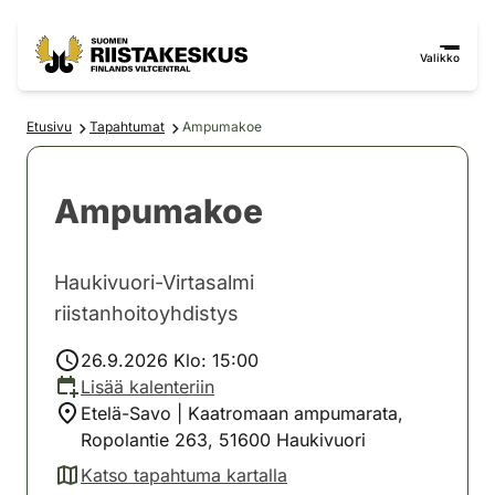
Siirry sisältöön
Siirry sivustokarttaan
Valikko
Etusivu
Tapahtumat
Ampumakoe
Ampumakoe
Haukivuori-Virtasalmi
riistanhoitoyhdistys
26.9.2026 Klo: 15:00
Lisää kalenteriin
Etelä-Savo | Kaatromaan ampumarata,
Ropolantie 263, 51600 Haukivuori
Katso tapahtuma kartalla
(avautuu uuteen välilehteen)