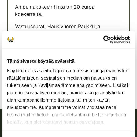
Ampumakokeen hinta on 20 euroa
koekerralta.
Vastuuseurat: Haukivuoren Paukku ja
Ankeleen metsästyseura
Haukivuori-Virtasalmi
riistanhoitoyhdistys
Tämä sivusto käyttää evästeitä
Etelä-Savo
haukivuori-virtasalmi@rhy.riista.fi
Käytämme evästeitä tarjoamamme sisällön ja mainosten
räätälöimiseen, sosiaalisen median ominaisuuksien
tukemiseen ja kävijämäärämme analysoimiseen. Lisäksi
jaamme sosiaalisen median, mainosalan ja analytiikka-
alan kumppaneillemme tietoja siitä, miten käytät
sivustoamme. Kumppanimme voivat yhdistää näitä
tietoja muihin tietoihin, joita olet antanut heille tai joita on
kerätty, kun olet käyttänyt heidän palvelujaan.
Suomen riistakeskus