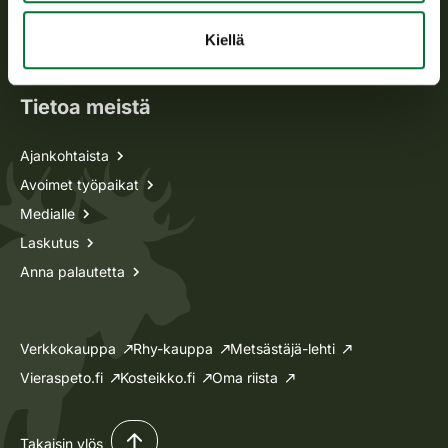
Oma riista -asiat
Kiellä
Lupa-asiat
Tietoa meistä
Ajankohtaista
Avoimet työpaikat
Medialle
Laskutus
Anna palautetta
Verkkokauppa
Rhy-kauppa
Metsästäjä-lehti
Vieraspeto.fi
Kosteikko.fi
Oma riista
Takaisin ylös