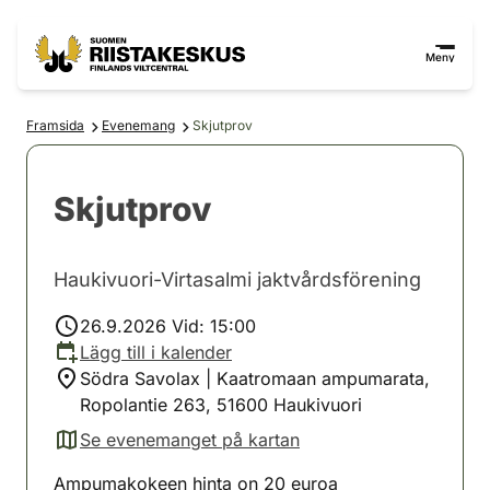
Hoppa till innehåll
Gå till webbplatskartan
Meny
Framsida
Evenemang
Skjutprov
Skjutprov
Haukivuori-Virtasalmi jaktvårdsförening
26.9.2026 Vid: 15:00
Lägg till i kalender
Södra Savolax | Kaatromaan ampumarata,
Ropolantie 263, 51600 Haukivuori
Se evenemanget på kartan
(avautuu uuteen välilehteen)
Ampumakokeen hinta on 20 euroa