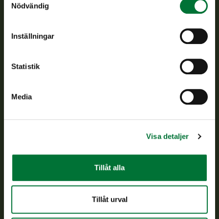
Nödvändig
jaktvårdsföreningarnas verksamhet, ser till att viltpolitiken
verkställs och svarar för de offentliga förvaltningsuppgifter
som föreskrivs.
Inställningar
Om oss
Statistik
Kundtjänst
Media
Vardagar kl. 9–15
tel. 029 431 2001
asiakaspalvelu@riista.fi
Visa detaljer
Ofta ställda frågor
Tillåt alla
Alla kontaktuppgifter
Tillåt urval
Jaktkort
Oma riista -tjänsten