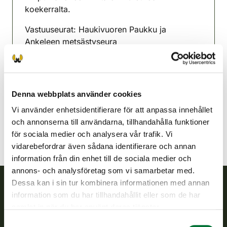
koekerralta.
Vastuuseurat: Haukivuoren Paukku ja
Ankeleen metsästyseura
Haukivuori-Virtasalmi
jaktvårdsförening
Södra Savolax
Denna webbplats använder cookies
haukivuori-virtasalmi@rhy.riista.fi
Vi använder enhetsidentifierare för att anpassa innehållet
och annonserna till användarna, tillhandahålla funktioner
för sociala medier och analysera vår trafik. Vi
vidarebefordrar även sådana identifierare och annan
information från din enhet till de sociala medier och
annons- och analysföretag som vi samarbetar med.
Dessa kan i sin tur kombinera informationen med annan
information som du har tillhandahållit eller som de har
Finlands viltcentral
samlat in när du har använt deras tjänster.
Samtyckesval
Finlands viltcentral främjar en hållbar vilthushållning, stöder