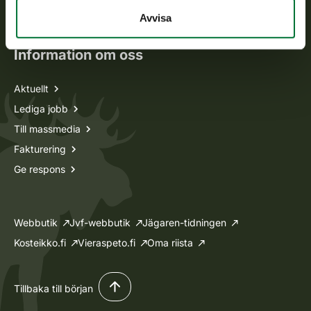
Ansökan om licenser och dispenser
Avvisa
Information om oss
Aktuellt
Lediga jobb
Till massmedia
Fakturering
Ge respons
Webbutik
Jvf-webbutik
Jägaren-tidningen
Kosteikko.fi
Vieraspeto.fi
Oma riista
Tillbaka till början