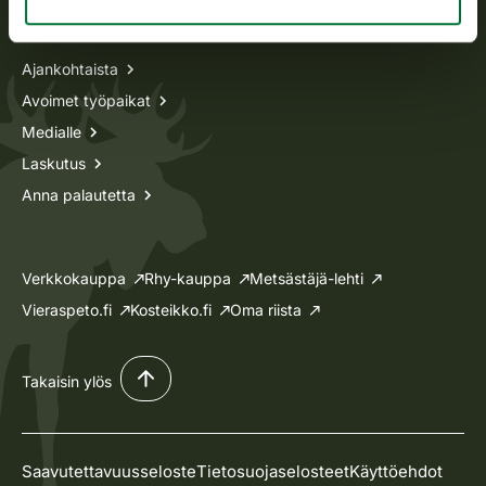
Tietoa meistä
Ajankohtaista
Avoimet työpaikat
Medialle
Laskutus
Anna palautetta
Verkkokauppa
Rhy-kauppa
Metsästäjä-lehti
Vieraspeto.fi
Kosteikko.fi
Oma riista
Takaisin ylös
Saavutettavuusseloste
Tietosuojaselosteet
Käyttöehdot