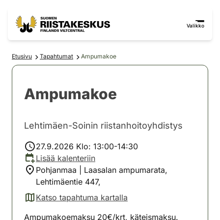
Siirry sisältöön
Siirry sivustokarttaan
Valikko
Etusivu
Tapahtumat
Ampumakoe
Ampumakoe
Lehtimäen-Soinin riistanhoitoyhdistys
27.9.2026 Klo: 13:00-14:30
Lisää kalenteriin
Pohjanmaa | Laasalan ampumarata,
Lehtimäentie 447,
Katso tapahtuma kartalla
(avautuu uuteen välilehteen)
Ampumakoemaksu 20€/krt, käteismaksu.