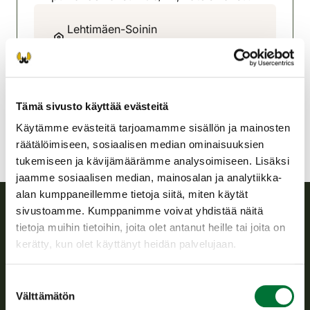
Lehtimäen-Soinin
riistanhoitoyhdistys
Pohjanmaa
040 740 1995
lehtimaki-soini@rhy.riista.fi
Tämä sivusto käyttää evästeitä
Käytämme evästeitä tarjoamamme sisällön ja mainosten
räätälöimiseen, sosiaalisen median ominaisuuksien
tukemiseen ja kävijämäärämme analysoimiseen. Lisäksi
jaamme sosiaalisen median, mainosalan ja analytiikka-
alan kumppaneillemme tietoja siitä, miten käytät
sivustoamme. Kumppanimme voivat yhdistää näitä
tietoja muihin tietoihin, joita olet antanut heille tai joita on
Suomen riistakeskus
kerätty, kun olet käyttänyt heidän palvelujaan.
Suomen riistakeskus edistää kestävää riistataloutta, tukee
riistanhoitoyhdistysten toimintaa ja huolehtii riistapolitiikan
Suostumuksen
toimeenpanosta sekä vastaa sille säädetyistä julkisista
Välttämätön
valinta
hallintotehtävistä.