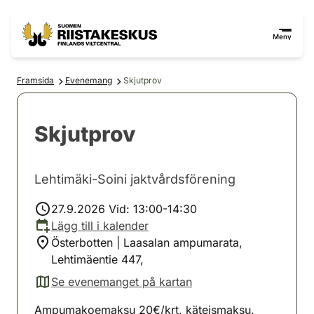
Hoppa till innehåll
Gå till webbplatskartan
Meny
Framsida
Evenemang
Skjutprov
Skjutprov
Lehtimäki-Soini jaktvårdsförening
27.9.2026 Vid: 13:00-14:30
Lägg till i kalender
Österbotten | Laasalan ampumarata,
Lehtimäentie 447,
Se evenemanget på kartan
(avautuu uuteen välilehteen)
Ampumakoemaksu 20€/krt, käteismaksu.