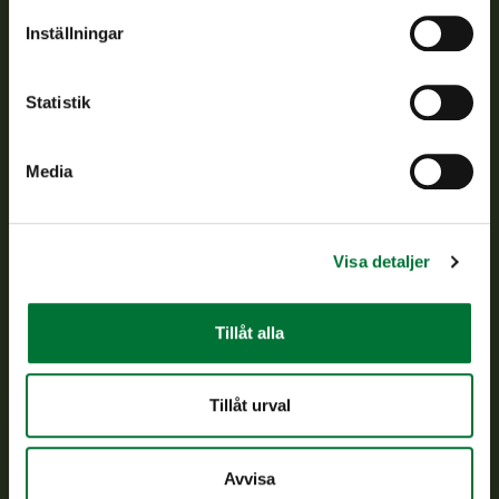
Om oss
Inställningar
Kundtjänst
Statistik
Vardagar kl. 9–15
tel. 029 431 2001
Media
asiakaspalvelu@riista.fi
Ofta ställda frågor
Visa detaljer
Alla kontaktuppgifter
Tillåt alla
Jaktkort
Oma riista -tjänsten
Tillåt urval
Ansökan om licenser och dispenser
Avvisa
Information om oss