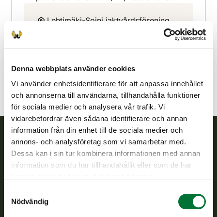
Lehtimäki-Soini jaktvårdsförening
Österbotten
040 740 1995
lehtimaki-soini@rhy.riista.fi
Denna webbplats använder cookies
Vi använder enhetsidentifierare för att anpassa innehållet
och annonserna till användarna, tillhandahålla funktioner
för sociala medier och analysera vår trafik. Vi
vidarebefordrar även sådana identifierare och annan
information från din enhet till de sociala medier och
annons- och analysföretag som vi samarbetar med.
Finlands viltcentral
Dessa kan i sin tur kombinera informationen med annan
information som du har tillhandahållit eller som de har
Finlands viltcentral främjar en hållbar vilthushållning, stöder
samlat in när du har använt deras tjänster.
jaktvårdsföreningarnas verksamhet, ser till att viltpolitiken
Samtyckesval
verkställs och svarar för de offentliga förvaltningsuppgifter
Nödvändig
som föreskrivs.