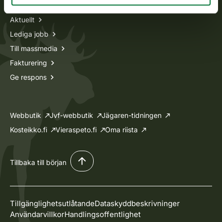
Aktuellt
Lediga jobb
Till massmedia
Fakturering
Ge respons
Webbutik
Jvf-webbutik
Jägaren-tidningen
Kosteikko.fi
Vieraspeto.fi
Oma riista
Tillbaka till början
Tillgänglighetsutlåtande
Dataskyddbeskrivninger
Användarvillkor
Handlingsoffentlighet