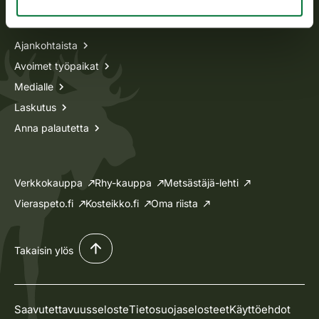
Tietoa meistä
Ajankohtaista
Avoimet työpaikat
Medialle
Laskutus
Anna palautetta
Verkkokauppa
Rhy-kauppa
Metsästäjä-lehti
Vieraspeto.fi
Kosteikko.fi
Oma riista
Takaisin ylös
Saavutettavuusseloste
Tietosuojaselosteet
Käyttöehdot