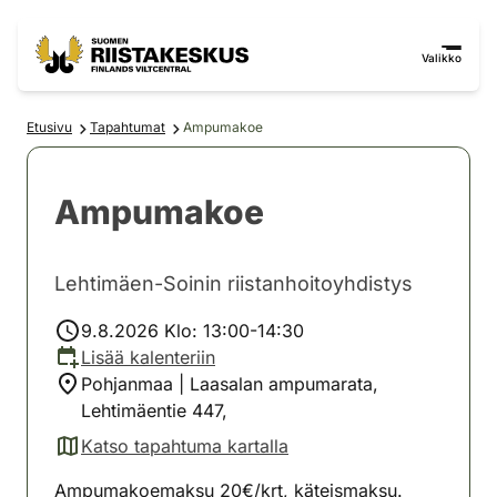
Siirry sisältöön
Siirry sivustokarttaan
Valikko
Etusivu
Tapahtumat
Ampumakoe
Ampumakoe
Lehtimäen-Soinin riistanhoitoyhdistys
9.8.2026 Klo: 13:00-14:30
Lisää kalenteriin
Pohjanmaa | Laasalan ampumarata,
Lehtimäentie 447,
Katso tapahtuma kartalla
(avautuu uuteen välilehteen)
Ampumakoemaksu 20€/krt, käteismaksu.