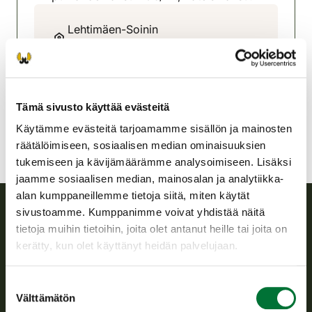
Lehtimäen-Soinin
riistanhoitoyhdistys
Pohjanmaa
040 740 1995
lehtimaki-soini@rhy.riista.fi
Tämä sivusto käyttää evästeitä
Käytämme evästeitä tarjoamamme sisällön ja mainosten
räätälöimiseen, sosiaalisen median ominaisuuksien
tukemiseen ja kävijämäärämme analysoimiseen. Lisäksi
jaamme sosiaalisen median, mainosalan ja analytiikka-
alan kumppaneillemme tietoja siitä, miten käytät
sivustoamme. Kumppanimme voivat yhdistää näitä
tietoja muihin tietoihin, joita olet antanut heille tai joita on
Suomen riistakeskus
kerätty, kun olet käyttänyt heidän palvelujaan.
Suomen riistakeskus edistää kestävää riistataloutta, tukee
riistanhoitoyhdistysten toimintaa ja huolehtii riistapolitiikan
Suostumuksen
toimeenpanosta sekä vastaa sille säädetyistä julkisista
Välttämätön
valinta
hallintotehtävistä.