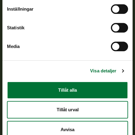
Om oss
Inställningar
Kundtjänst
Statistik
Vardagar kl. 9–15
tel. 029 431 2001
Media
asiakaspalvelu@riista.fi
Ofta ställda frågor
Visa detaljer
Alla kontaktuppgifter
Tillåt alla
Jaktkort
Oma riista -tjänsten
Tillåt urval
Ansökan om licenser och dispenser
Avvisa
Information om oss