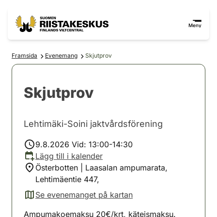
Hoppa till innehåll
Gå till webbplatskartan
Meny
Framsida
Evenemang
Skjutprov
Skjutprov
Lehtimäki-Soini jaktvårdsförening
9.8.2026 Vid: 13:00-14:30
Lägg till i kalender
Österbotten | Laasalan ampumarata,
Lehtimäentie 447,
Se evenemanget på kartan
(avautuu uuteen välilehteen)
Ampumakoemaksu 20€/krt, käteismaksu.