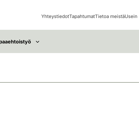
Yhteystiedot
Tapahtumat
Tietoa meistä
Usein 
paaehtoistyö