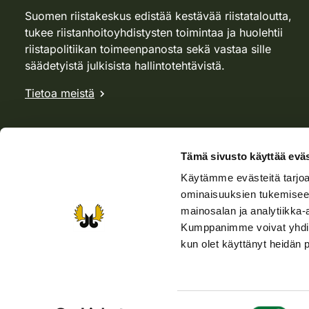
Suomen riistakeskus edistää kestävää riistataloutta,
tukee riistanhoitoyhdistysten toimintaa ja huolehtii
riistapolitiikan toimeenpanosta sekä vastaa sille
säädetyistä julkisista hallintotehtävistä.
Tietoa meistä
Tämä sivusto käyttää eväs
Käytämme evästeitä tarjoa
ominaisuuksien tukemisee
mainosalan ja analytiikka-
Kumppanimme voivat yhdistää 
kun olet käyttänyt heidän 
Verkkokauppa
Rhy-kauppa
Metsästäjä-lehti
Viera
Suostumuksen