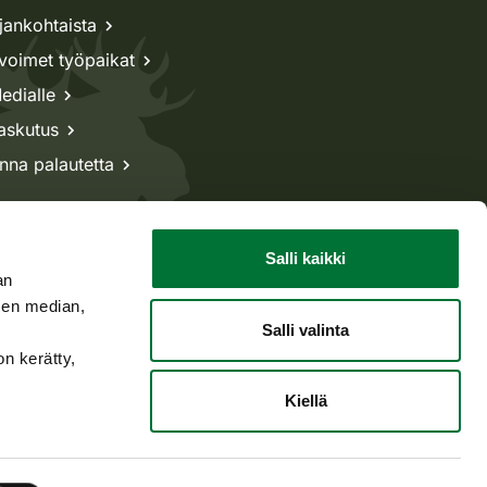
jankohtaista
voimet työpaikat
edialle
askutus
nna palautetta
Salli kaikki
an
sen median,
Salli valinta
on kerätty,
Kiellä
Takaisin ylös