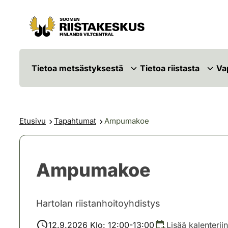
Siirry sisältöön
Siirry sivustokarttaan
Tietoa metsästyksestä
Tietoa riistasta
Va
Etusivu
Tapahtumat
Ampumakoe
Ampumakoe
Hartolan riistanhoitoyhdistys
12.9.2026 Klo: 12:00-13:00
Lisää kalenteriin