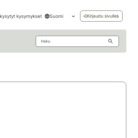
Suomi
kysytyt kysymykset
Kirjaudu sivulle
Avaa kielivalikko
Haku