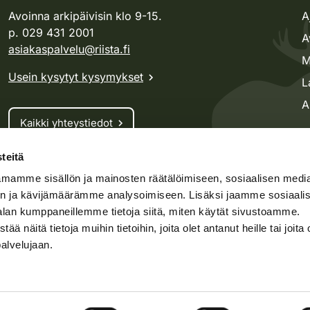
Avoinna arkipäivisin klo 9-15.
A
p. 029 431 2001
A
asiakaspalvelu@riista.fi
M
Usein kysytyt kysymykset
L
A
Kaikki yhteystiedot
teitä
Metsästyskortti-asiat
mamme sisällön ja mainosten räätälöimiseen, sosiaalisen medi
Oma riista -asiat
n ja kävijämäärämme analysoimiseen. Lisäksi jaamme sosiaali
Lupa-asiat
alan kumppaneillemme tietoja siitä, miten käytät sivustoamme.
näitä tietoja muihin tietoihin, joita olet antanut heille tai joita 
palvelujaan.
speto.fi
Kosteikko.fi
Oma riista