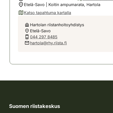
Etelä-Savo | Koitin ampumarata, Hartola
Katso tapahtuma kartalla
(avautuu uuteen välilehteen)
Hartolan riistanhoitoyhdistys
Etelä-Savo
044 297 8485
hartola@rhy.riista.fi
Suomen riistakeskus