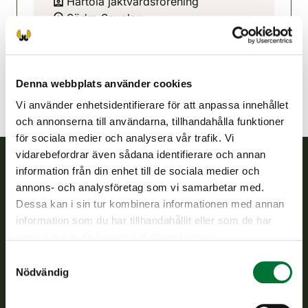
Hartola jaktvårdsförening
Södra Savolax
044 297 8485
hartola@rhy.riista.fi
Denna webbplats använder cookies
Vi använder enhetsidentifierare för att anpassa innehållet
och annonserna till användarna, tillhandahålla funktioner
för sociala medier och analysera vår trafik. Vi
vidarebefordrar även sådana identifierare och annan
information från din enhet till de sociala medier och
Finlands viltcentral
annons- och analysföretag som vi samarbetar med.
Dessa kan i sin tur kombinera informationen med annan
Finlands viltcentral främjar en hållbar vilthushållning, stöder
information som du har tillhandahållit eller som de har
jaktvårdsföreningarnas verksamhet, ser till att viltpolitiken
samlat in när du har använt deras tjänster.
verkställs och svarar för de offentliga förvaltningsuppgifter
Samtyckesval
som föreskrivs.
Nödvändig
Om oss