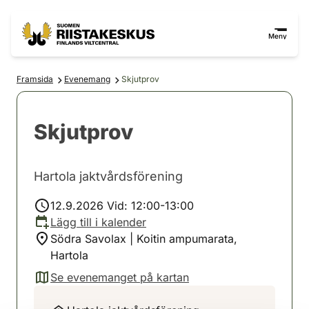
Hoppa till innehåll
Gå till webbplatskartan
Meny
Framsida
Evenemang
Skjutprov
Skjutprov
Hartola jaktvårdsförening
12.9.2026 Vid: 12:00-13:00
Lägg till i kalender
Södra Savolax | Koitin ampumarata,
Hartola
Se evenemanget på kartan
(avautuu uuteen välilehteen)