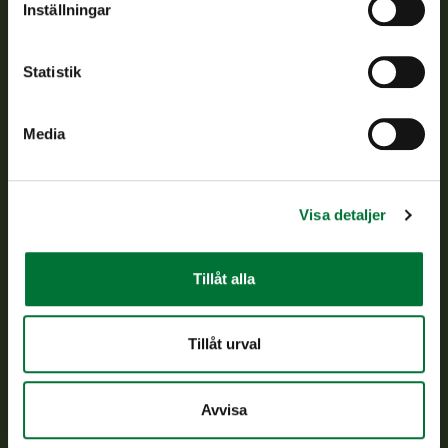
Inställningar
Kundtjänst
Statistik
Vardagar kl. 9–15
tel. 029 431 2001
asiakaspalvelu@riista.fi
Media
Ofta ställda frågor
Visa detaljer
Alla kontaktuppgifter
Tillåt alla
Jaktkort
Oma riista -tjänsten
Ansökan om licenser och dispenser
Tillåt urval
Information om oss
Avvisa
Aktuellt