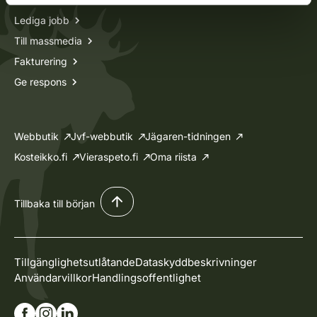
Lediga jobb
Till massmedia
Fakturering
Ge respons
Webbutik
Jvf-webbutik
Jägaren-tidningen
Kosteikko.fi
Vieraspeto.fi
Oma riista
Tillbaka till början
Tillgänglighetsutlåtande
Dataskyddbeskrivninger
Användarvillkor
Handlingsoffentlighet