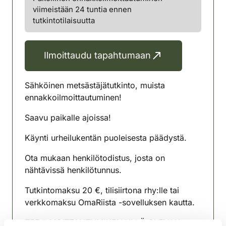
viimeistään 24 tuntia ennen
tutkintotilaisuutta
Ilmoittaudu tapahtumaan
Sähköinen metsästäjätutkinto, muista
ennakkoilmoittautuminen!
Saavu paikalle ajoissa!
Käynti urheilukentän puoleisesta päädystä.
Ota mukaan henkilötodistus, josta on
nähtävissä henkilötunnus.
Tutkintomaksu 20 €, tilisiirtona rhy:lle tai
verkkomaksu OmaRiista -sovelluksen kautta.
TEE ILMOITTAUTUMINEN YLLÄ OLEVAN