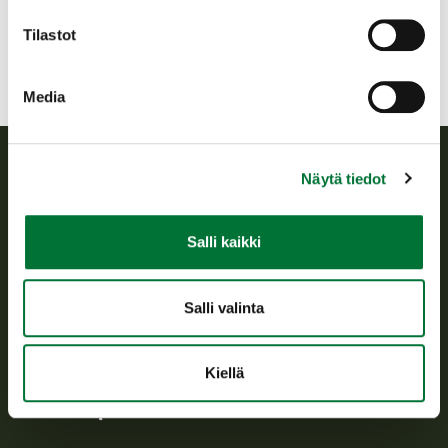
pyhtaa@rhy.riista.fi
Tilastot
Media
Näytä tiedot
Suomen riistakeskus
Salli kaikki
Suomen riistakeskus edistää kestävää riistataloutta, tukee
riistanhoitoyhdistysten toimintaa ja huolehtii riistapolitiikan
toimeenpanosta sekä vastaa sille säädetyistä julkisista
hallintotehtävistä.
Salli valinta
Tietoa meistä
Kiellä
Asiakaspalvelu