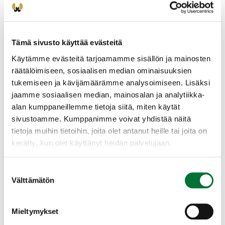
PAINIKKEEN KAUTTA! (riista.fi tapahtumahaku
sivuston kautta) Suosittelemme Oma riista -
tunnusten luomista ennen ilmoittautumista!
Tämä sivusto käyttää evästeitä
Suorita tutkinto omalla laitteellasi (puhelin,
Käytämme evästeitä tarjoamamme sisällön ja mainosten
tabletti, läppäri). Huolehdi siitä, että laitteen
räätälöimiseen, sosiaalisen median ominaisuuksien
akku on täyteen ladattu ja että käytössä on
tukemiseen ja kävijämäärämme analysoimiseen. Lisäksi
toimiva verkkoyhteys.
jaamme sosiaalisen median, mainosalan ja analytiikka-
alan kumppaneillemme tietoja siitä, miten käytät
Voit tehdä kokeen myös paperisena, mutta
sivustoamme. Kumppanimme voivat yhdistää näitä
suosimme ensisijaisesti sähköistä versiota.
tietoja muihin tietoihin, joita olet antanut heille tai joita on
kerätty, kun olet käyttänyt heidän palvelujaan.
Pyhtään riistanhoitoyhdistys
Kaakkois-Suomi
0400528579
Suostumuksen
Välttämätön
pyhtaa@rhy.riista.fi
valinta
Lisätietoja toiminnanohjaajalta
Mieltymykset
Petri Räsänen 0400528579