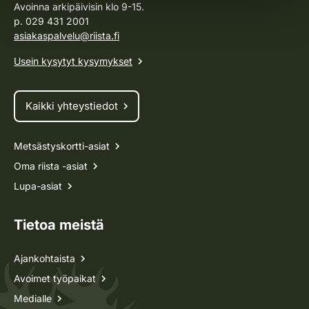
Avoinna arkipäivisin klo 9-15.
p. 029 431 2001
asiakaspalvelu@riista.fi
Usein kysytyt kysymykset
Kaikki yhteystiedot
Metsästyskortti-asiat
Oma riista -asiat
Lupa-asiat
Tietoa meistä
Ajankohtaista
Avoimet työpaikat
Medialle