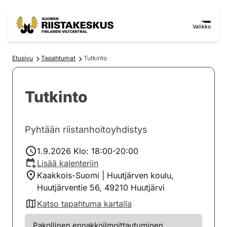
Siirry sisältöön
Siirry sivustokarttaan
Valikko
Etusivu
Tapahtumat
Tutkinto
Tutkinto
Pyhtään riistanhoitoyhdistys
1.9.2026 Klo: 18:00-20:00
Lisää kalenteriin
Kaakkois-Suomi | Huutjärven koulu,
Huutjärventie 56, 49210 Huutjärvi
Katso tapahtuma kartalla
(avautuu uuteen välilehteen)
Pakollinen ennakkoilmoittautuminen