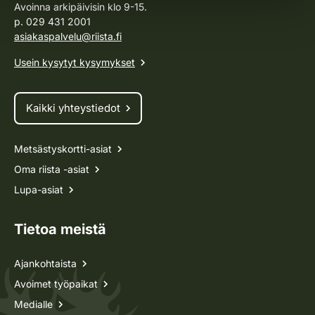
Avoinna arkipäivisin klo 9-15.
p. 029 431 2001
asiakaspalvelu@riista.fi
Usein kysytyt kysymykset
Kaikki yhteystiedot
Metsästyskortti-asiat
Oma riista -asiat
Lupa-asiat
Tietoa meistä
Ajankohtaista
Avoimet työpaikat
Medialle