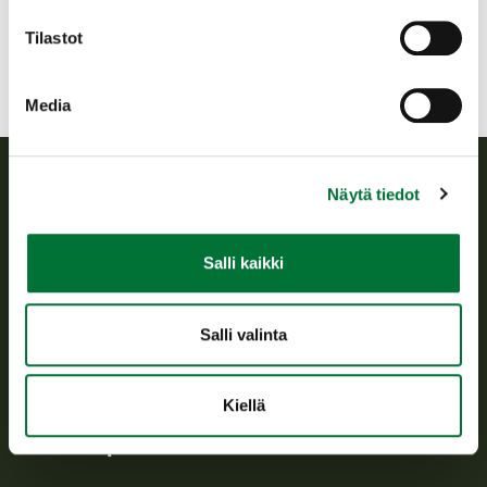
pyhtaa@rhy.riista.fi
Tilastot
Media
Näytä tiedot
Suomen riistakeskus
Salli kaikki
Suomen riistakeskus edistää kestävää riistataloutta, tukee
riistanhoitoyhdistysten toimintaa ja huolehtii riistapolitiikan
toimeenpanosta sekä vastaa sille säädetyistä julkisista
hallintotehtävistä.
Salli valinta
Tietoa meistä
Kiellä
Asiakaspalvelu