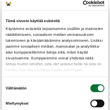
PAINIKKEEN KAUTTA! (riista.fi tapahtumahaku
sivuston kautta) Suosittelemme Oma riista -
tunnusten luomista ennen ilmoittautumista!
Tämä sivusto käyttää evästeitä
Suorita tutkinto omalla laitteellasi (puhelin,
Käytämme evästeitä tarjoamamme sisällön ja mainosten
tabletti, läppäri). Huolehdi siitä, että laitteen
räätälöimiseen, sosiaalisen median ominaisuuksien
akku on täyteen ladattu ja että käytössä on
tukemiseen ja kävijämäärämme analysoimiseen. Lisäksi
toimiva verkkoyhteys.
jaamme sosiaalisen median, mainosalan ja analytiikka-
alan kumppaneillemme tietoja siitä, miten käytät
Voit tehdä kokeen myös paperisena, mutta
sivustoamme. Kumppanimme voivat yhdistää näitä
suosimme ensisijaisesti sähköistä versiota.
tietoja muihin tietoihin, joita olet antanut heille tai joita on
kerätty, kun olet käyttänyt heidän palvelujaan.
Pyhtään riistanhoitoyhdistys
Kaakkois-Suomi
0400528579
Suostumuksen
Välttämätön
pyhtaa@rhy.riista.fi
valinta
Lisätietoja toiminnanohjaajalta
Mieltymykset
Petri Räsänen 0400528579