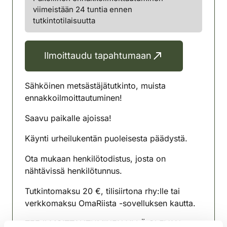
viimeistään 24 tuntia ennen
tutkintotilaisuutta
Ilmoittaudu tapahtumaan
Sähköinen metsästäjätutkinto, muista
ennakkoilmoittautuminen!
Saavu paikalle ajoissa!
Käynti urheilukentän puoleisesta päädystä.
Ota mukaan henkilötodistus, josta on
nähtävissä henkilötunnus.
Tutkintomaksu 20 €, tilisiirtona rhy:lle tai
verkkomaksu OmaRiista -sovelluksen kautta.
TEE ILMOITTAUTUMINEN YLLÄ OLEVAN