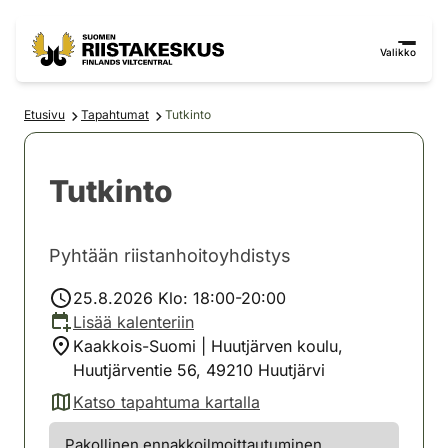
Siirry sisältöön
Siirry sivustokarttaan
Valikko
Etusivu
Tapahtumat
Tutkinto
Tutkinto
Pyhtään riistanhoitoyhdistys
25.8.2026 Klo: 18:00-20:00
Lisää kalenteriin
Kaakkois-Suomi | Huutjärven koulu,
Huutjärventie 56, 49210 Huutjärvi
Katso tapahtuma kartalla
(avautuu uuteen välilehteen)
Pakollinen ennakkoilmoittautuminen