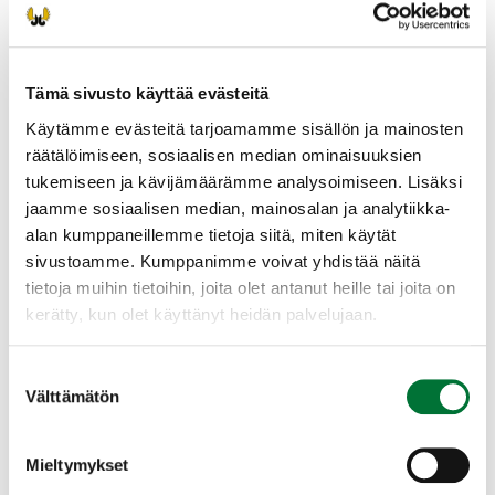
PAINIKKEEN KAUTTA! (riista.fi tapahtumahaku
sivuston kautta) Suosittelemme Oma riista -
tunnusten luomista ennen ilmoittautumista!
Tämä sivusto käyttää evästeitä
Suorita tutkinto omalla laitteellasi (puhelin,
Käytämme evästeitä tarjoamamme sisällön ja mainosten
tabletti, läppäri). Huolehdi siitä, että laitteen
räätälöimiseen, sosiaalisen median ominaisuuksien
akku on täyteen ladattu ja että käytössä on
tukemiseen ja kävijämäärämme analysoimiseen. Lisäksi
toimiva verkkoyhteys.
jaamme sosiaalisen median, mainosalan ja analytiikka-
alan kumppaneillemme tietoja siitä, miten käytät
Voit tehdä kokeen myös paperisena, mutta
sivustoamme. Kumppanimme voivat yhdistää näitä
suosimme ensisijaisesti sähköistä versiota.
tietoja muihin tietoihin, joita olet antanut heille tai joita on
kerätty, kun olet käyttänyt heidän palvelujaan.
Pyhtään riistanhoitoyhdistys
Kaakkois-Suomi
0400528579
Suostumuksen
Välttämätön
pyhtaa@rhy.riista.fi
valinta
Lisätietoja toiminnanohjaajalta
Mieltymykset
Petri Räsänen 0400528579