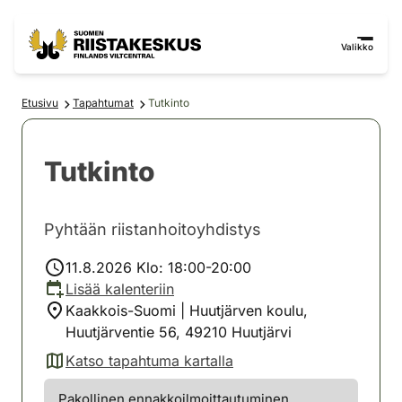
Siirry sisältöön
Siirry sivustokarttaan
Valikko
Etusivu
Tapahtumat
Tutkinto
Tutkinto
Pyhtään riistanhoitoyhdistys
11.8.2026 Klo: 18:00-20:00
Lisää kalenteriin
Kaakkois-Suomi | Huutjärven koulu,
Huutjärventie 56, 49210 Huutjärvi
Katso tapahtuma kartalla
(avautuu uuteen välilehteen)
Pakollinen ennakkoilmoittautuminen