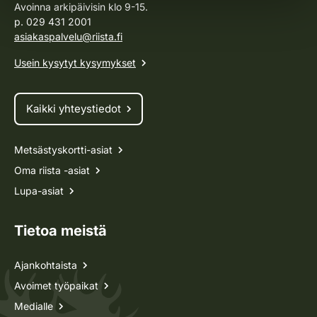
Avoinna arkipäivisin klo 9-15.
p. 029 431 2001
asiakaspalvelu@riista.fi
Usein kysytyt kysymykset
Kaikki yhteystiedot
Metsästyskortti-asiat
Oma riista -asiat
Lupa-asiat
Tietoa meistä
Ajankohtaista
Avoimet työpaikat
Medialle