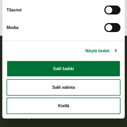
pyhtaa@rhy.riista.fi
Tilastot
Media
Näytä tiedot
Suomen riistakeskus
Salli kaikki
Suomen riistakeskus edistää kestävää riistataloutta, tukee
riistanhoitoyhdistysten toimintaa ja huolehtii riistapolitiikan
toimeenpanosta sekä vastaa sille säädetyistä julkisista
hallintotehtävistä.
Salli valinta
Tietoa meistä
Kiellä
Asiakaspalvelu