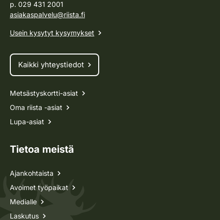
p. 029 431 2001
asiakaspalvelu@riista.fi
Usein kysytyt kysymykset
Kaikki yhteystiedot
Metsästyskortti-asiat
Oma riista -asiat
Lupa-asiat
Tietoa meistä
Ajankohtaista
Avoimet työpaikat
Medialle
Laskutus