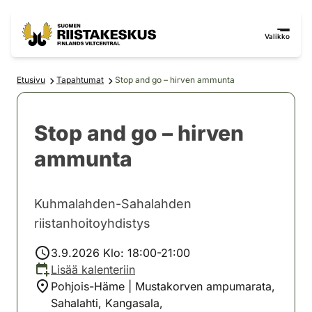
Siirry sisältöön
Siirry sivustokarttaan
Valikko
Etusivu
Tapahtumat
Stop and go – hirven ammunta
Stop and go – hirven
ammunta
Kuhmalahden-Sahalahden
riistanhoitoyhdistys
3.9.2026 Klo: 18:00-21:00
Lisää kalenteriin
Pohjois-Häme | Mustakorven ampumarata,
Sahalahti, Kangasala,