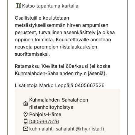
Katso tapahtuma kartalla
(avautuu uuteen välilehteen)
Osallistujille koulutetaan
metsästyksellisemmän hirven ampumisen
perusteet, turvallinen aseenkäsittely ja oikea
oppinen toiminta. Koulutettavalle annetaan
neuvoja parempien riistalaukauksien
suorittamiseksi.
Ratamaksu 10e/ilta tai 60e/kausi (ei koske
Kuhmalahden-Sahalahden rhy:n jäseniä).
Lisätietoja Marko Leppälä 0405667526
Kuhmalahden-Sahalahden
riistanhoitoyhdistys
Pohjois-Häme
0405667526
kuhmalahti-sahalahti@rhy.riista.fi