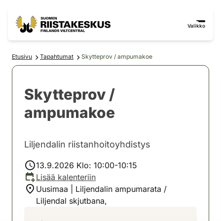
Siirry sisältöön
Siirry sivustokarttaan
Valikko
Etusivu
Tapahtumat
Skytteprov / ampumakoe
Skytteprov /
ampumakoe
Liljendalin riistanhoitoyhdistys
13.9.2026 Klo: 10:00-10:15
Lisää kalenteriin
Uusimaa | Liljendalin ampumarata /
Liljendal skjutbana,