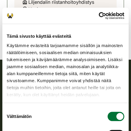
Liljendalin riistanhoitoyhdistys
Uusimaa
0504553846
liljendal@rhy.riista.fi
Tämä sivusto käyttää evästeitä
Käytämme evästeitä tarjoamamme sisällön ja mainosten
räätälöimiseen, sosiaalisen median ominaisuuksien
tukemiseen ja kävijämäärämme analysoimiseen. Lisäksi
jaamme sosiaalisen median, mainosalan ja analytiikka-
alan kumppaneillemme tietoja siitä, miten käytät
Suomen riistakeskus
sivustoamme. Kumppanimme voivat yhdistää näitä
tietoja muihin tietoihin, joita olet antanut heille tai joita on
Suomen riistakeskus edistää kestävää riistataloutta, tukee
kerätty, kun olet käyttänyt heidän palvelujaan.
riistanhoitoyhdistysten toimintaa ja huolehtii riistapolitiikan
toimeenpanosta sekä vastaa sille säädetyistä julkisista
Suostumuksen
hallintotehtävistä.
Välttämätön
valinta
Tietoa meistä