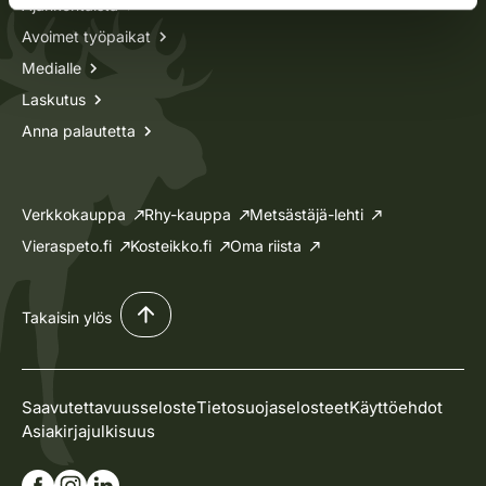
Ajankohtaista
Avoimet työpaikat
Medialle
Laskutus
Anna palautetta
Verkkokauppa
Rhy-kauppa
Metsästäjä-lehti
Vieraspeto.fi
Kosteikko.fi
Oma riista
Takaisin ylös
Saavutettavuusseloste
Tietosuojaselosteet
Käyttöehdot
Asiakirjajulkisuus