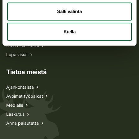
Salli valinta
Kaikki yhteystiedot
Kiellä
Metsästyskortti-asiat
Oma riista -asiat
Lupa-asiat
Tietoa meistä
Ajankohtaista
Avoimet työpaikat
Medialle
Laskutus
Anna palautetta