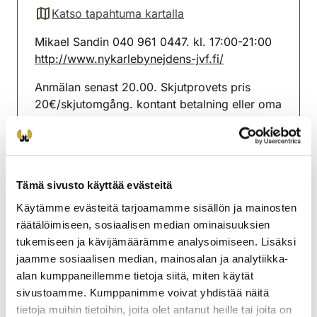
Katso tapahtuma kartalla
(avautuu uuteen välilehteen)
Mikael Sandin 040 961 0447. kl. 17:00-21:00
http://www.nykarlebynejdens-jvf.fi/
Anmälan senast 20.00. Skjutprovets pris
20€/skjutomgång. kontant betalning eller oma
riista mobil pay
kordinat N:7053389. E:283923.
Heidevägen/Heidesintie.
Tämä sivusto käyttää evästeitä
Uudenkaarlepyyn seudun
Käytämme evästeitä tarjoamamme sisällön ja mainosten
riistanhoitoyhdistys
räätälöimiseen, sosiaalisen median ominaisuuksien
Rannikko-Pohjanmaa
tukemiseen ja kävijämäärämme analysoimiseen. Lisäksi
nykarleby@rhy.riista.fi
jaamme sosiaalisen median, mainosalan ja analytiikka-
alan kumppaneillemme tietoja siitä, miten käytät
sivustoamme. Kumppanimme voivat yhdistää näitä
tietoja muihin tietoihin, joita olet antanut heille tai joita on