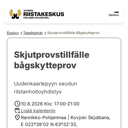
Siirry sisältöön
Siirry sivustokarttaan
Valikko
Etusivu
Tapahtumat
Skjutprovstillfälle Bågskytteprov
Skjutprovstillfälle
bågskytteprov
Uudenkaarlepyyn seudun
riistanhoitoyhdistys
10.8.2026 Klo: 17:00-21:00
Lisää kalenteriin
Rannikko-Pohjanmaa | Kovjoki Skjutbana,
E 022º39'02 N 63º32'33,