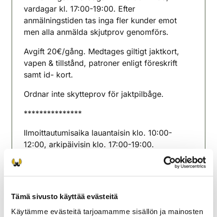
vardagar kl. 17:00-19:00. Efter
anmälningstiden tas inga fler kunder emot
men alla anmälda skjutprov genomförs.
Avgift 20€/gång. Medtages giltigt jaktkort,
vapen & tillstånd, patroner enligt föreskrift
samt id- kort.
Ordnar inte skytteprov för jaktpilbåge.
***************
Ilmoittautumisaika lauantaisin klo. 10:00-
12:00, arkipäivisin klo. 17:00-19:00.
Ilmoittautumisajan jälkeen lisää asiakkaita ei
oteta vastaan mutta kaikki ilmoittautuneet
saavat ampua.
Tämä sivusto käyttää evästeitä
Suoritusmaksu 20 €/kerta. Mukana oltava
voimassa oleva metsästyskortti, ase &
Käytämme evästeitä tarjoamamme sisällön ja mainosten