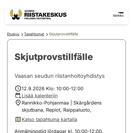
Siirry sisältöön
Siirry sivustokarttaan
Valikko
Etusivu
Tapahtumat
Skjutprovstillfälle
Skjutprovstillfälle
Vaasan seudun riistanhoitoyhdistys
12.9.2026 Klo: 10:00-12:00
Lisää kalenteriin
Rannikko-Pohjanmaa | Skärgårdens
skjutbana, Replot, Raippaluoto,
Katso tapahtuma kartalla
(avautuu uuteen välilehteen)
Anmälningstid lördagar kl. 10:00-12:00,