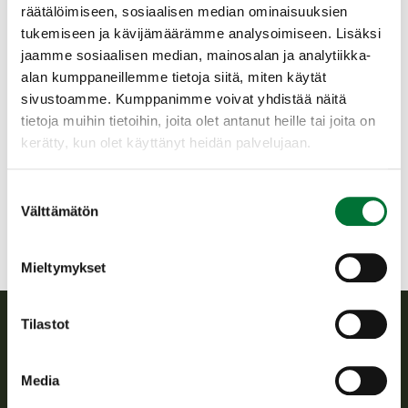
aseenkantolupa, asetuksen mukaiset
räätälöimiseen, sosiaalisen median ominaisuuksien
patruunat ja henkilökortti.
tukemiseen ja kävijämäärämme analysoimiseen. Lisäksi
jaamme sosiaalisen median, mainosalan ja analytiikka-
Ei jousiampumakoe.
alan kumppaneillemme tietoja siitä, miten käytät
sivustoamme. Kumppanimme voivat yhdistää näitä
Vaasan seudun riistanhoitoyhdistys
tietoja muihin tietoihin, joita olet antanut heille tai joita on
Rannikko-Pohjanmaa
kerätty, kun olet käyttänyt heidän palvelujaan.
+358 45 1035450
vasa@rhy.riista.fi
Suostumuksen
Välttämätön
valinta
Mieltymykset
Tilastot
Suomen riistakeskus
Media
Suomen riistakeskus edistää kestävää riistataloutta, tukee