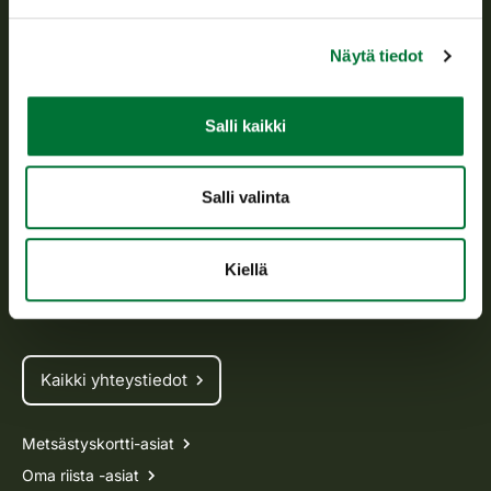
riistanhoitoyhdistysten toimintaa ja huolehtii riistapolitiikan
toimeenpanosta sekä vastaa sille säädetyistä julkisista
Näytä tiedot
hallintotehtävistä.
Tietoa meistä
Salli kaikki
Asiakaspalvelu
Salli valinta
Avoinna arkipäivisin klo 9-15.
p. 029 431 2001
asiakaspalvelu@riista.fi
Kiellä
Usein kysytyt kysymykset
Kaikki yhteystiedot
Metsästyskortti-asiat
Oma riista -asiat