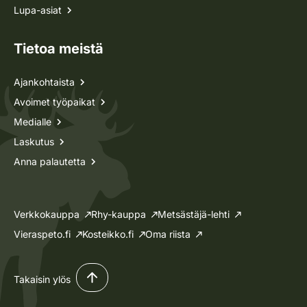
Lupa-asiat
Tietoa meistä
Ajankohtaista
Avoimet työpaikat
Medialle
Laskutus
Anna palautetta
Verkkokauppa
Rhy-kauppa
Metsästäjä-lehti
Vieraspeto.fi
Kosteikko.fi
Oma riista
Takaisin ylös