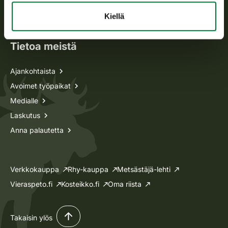
Oma riista -asiat
Kiellä
Lupa-asiat
Tietoa meistä
Ajankohtaista
Avoimet työpaikat
Medialle
Laskutus
Anna palautetta
Verkkokauppa
Rhy-kauppa
Metsästäjä-lehti
Vieraspeto.fi
Kosteikko.fi
Oma riista
Takaisin ylös