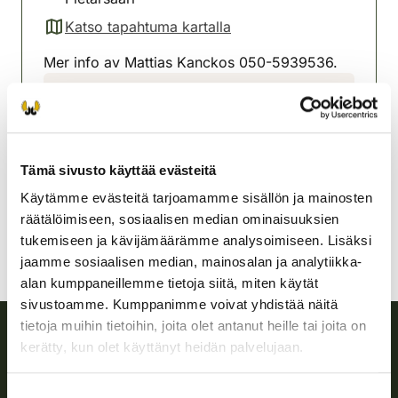
Katso tapahtuma kartalla
(avautuu uuteen välilehteen)
Mer info av Mattias Kanckos 050-5939536.
Pietarsaaren seudun
riistanhoitoyhdistys
Rannikko-Pohjanmaa
050-5939536
Tämä sivusto käyttää evästeitä
pedersore@rhy.riista.fi
Käytämme evästeitä tarjoamamme sisällön ja mainosten
räätälöimiseen, sosiaalisen median ominaisuuksien
tukemiseen ja kävijämäärämme analysoimiseen. Lisäksi
jaamme sosiaalisen median, mainosalan ja analytiikka-
alan kumppaneillemme tietoja siitä, miten käytät
sivustoamme. Kumppanimme voivat yhdistää näitä
tietoja muihin tietoihin, joita olet antanut heille tai joita on
kerätty, kun olet käyttänyt heidän palvelujaan.
Suomen riistakeskus
Suostumuksen