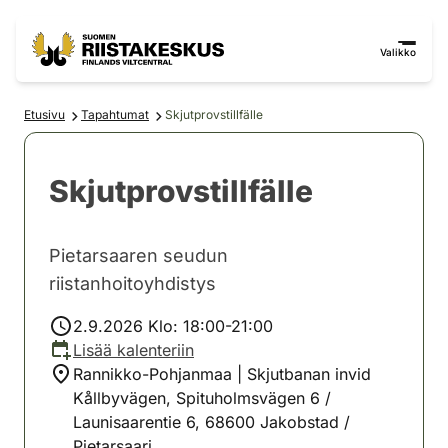
Siirry sisältöön
Siirry sivustokarttaan
Valikko
Etusivu
Tapahtumat
Skjutprovstillfälle
Skjutprovstillfälle
Pietarsaaren seudun
riistanhoitoyhdistys
2.9.2026 Klo: 18:00-21:00
Lisää kalenteriin
Rannikko-Pohjanmaa | Skjutbanan invid
Kållbyvägen, Spituholmsvägen 6 /
Launisaarentie 6, 68600 Jakobstad /
Pietarsaari