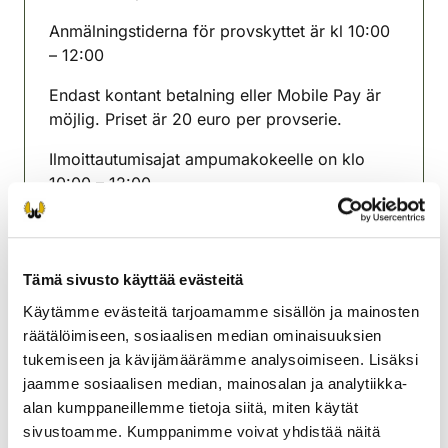
(avautuu uuteen välilehteen)
Anmälningstiderna för provskyttet är kl 10:00
– 12:00
Endast kontant betalning eller Mobile Pay är
möjlig. Priset är 20 euro per provserie.
Ilmoittautumisajat ampumakokeelle on klo
10:00 – 12:00.
Ainoastaan käteismaksu tai Mobile Pay. Hinta
on 20 euroa per koesarja.
Tämä sivusto käyttää evästeitä
Länsi-Uudenmaan
Käytämme evästeitä tarjoamamme sisällön ja mainosten
riistanhoitoyhdistys
räätälöimiseen, sosiaalisen median ominaisuuksien
Uusimaa
tukemiseen ja kävijämäärämme analysoimiseen. Lisäksi
040 658 2299
jaamme sosiaalisen median, mainosalan ja analytiikka-
vastranylandsjvf@rhy.riista.fi
alan kumppaneillemme tietoja siitä, miten käytät
sivustoamme. Kumppanimme voivat yhdistää näitä