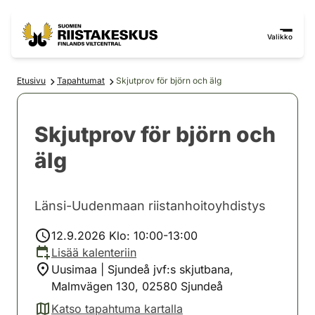
Siirry sisältöön
Siirry sivustokarttaan
Valikko
Etusivu
Tapahtumat
Skjutprov för björn och älg
Skjutprov för björn och
älg
Länsi-Uudenmaan riistanhoitoyhdistys
12.9.2026 Klo: 10:00-13:00
Lisää kalenteriin
Uusimaa | Sjundeå jvf:s skjutbana,
Malmvägen 130, 02580 Sjundeå
Katso tapahtuma kartalla