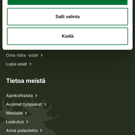
Usein kysytyt kysymykset
Salli valinta
Kaikki yhteystiedot
Kiellä
Metsästyskortti-asiat
Oma riista -asiat
Lupa-asiat
Tietoa meistä
Ajankohtaista
Avoimet työpaikat
Medialle
Laskutus
Anna palautetta