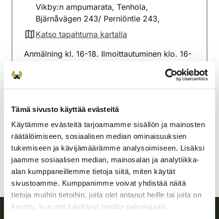
Vikby:n ampumarata, Tenhola,
Bjärnåvägen 243/ Perniöntie 243,
Katso tapahtuma kartalla
(avautuu uuteen välilehteen)
Anmälning kl. 16-18. Ilmoittautuminen klo. 16-
18
Länsi-Uudenmaan
riistanhoitoyhdistys
Tämä sivusto käyttää evästeitä
Uusimaa
040 658 2299
Käytämme evästeitä tarjoamamme sisällön ja mainosten
vastranylandsjvf@rhy.riista.fi
räätälöimiseen, sosiaalisen median ominaisuuksien
tukemiseen ja kävijämäärämme analysoimiseen. Lisäksi
jaamme sosiaalisen median, mainosalan ja analytiikka-
alan kumppaneillemme tietoja siitä, miten käytät
sivustoamme. Kumppanimme voivat yhdistää näitä
tietoja muihin tietoihin, joita olet antanut heille tai joita on
kerätty, kun olet käyttänyt heidän palvelujaan.