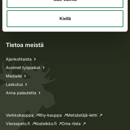
Metsästyskortti-asiat
Kiellä
Oma riista -asiat
Lupa-asiat
Tietoa meistä
Ajankohtaista
Avoimet työpaikat
Medialle
Laskutus
Anna palautetta
Verkkokauppa
Rhy-kauppa
Metsästäjä-lehti
Vieraspeto.fi
Kosteikko.fi
Oma riista