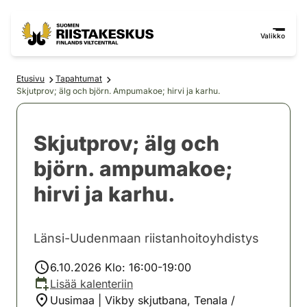
Siirry sisältöön
Siirry sivustokarttaan
Valikko
Etusivu
Tapahtumat
Skjutprov; älg och björn. Ampumakoe; hirvi ja karhu.
Skjutprov; älg och
björn. ampumakoe;
hirvi ja karhu.
Länsi-Uudenmaan riistanhoitoyhdistys
6.10.2026 Klo: 16:00-19:00
Lisää kalenteriin
Uusimaa | Vikby skjutbana, Tenala /