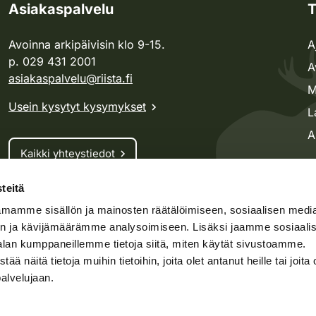
Asiakaspalvelu
T
Avoinna arkipäivisin klo 9-15.
A
p. 029 431 2001
A
asiakaspalvelu@riista.fi
M
Usein kysytyt kysymykset
L
A
Kaikki yhteystiedot
teitä
Metsästyskortti-asiat
mamme sisällön ja mainosten räätälöimiseen, sosiaalisen medi
Oma riista -asiat
n ja kävijämäärämme analysoimiseen. Lisäksi jaamme sosiaali
Lupa-asiat
alan kumppaneillemme tietoja siitä, miten käytät sivustoamme.
näitä tietoja muihin tietoihin, joita olet antanut heille tai joita 
palvelujaan.
speto.fi
Kosteikko.fi
Oma riista