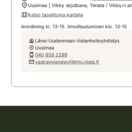
Uusimaa | Vikby skjutbana, Tenala / Vikby:n 
Katso tapahtuma kartalla
(avautuu uuteen välilehteen)
Anmälning kl. 13-15. Ilmoittautuminen klo. 13-15
Länsi-Uudenmaan riistanhoitoyhdistys
Uusimaa
040 658 2299
vastranylandsjvf@rhy.riista.fi