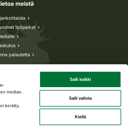
ietoa meistä
jankohtaista
voimet työpaikat
edialle
askutus
nna palautetta
Salli kaikki
an
sen median,
Salli valinta
on kerätty,
Kiellä
Takaisin ylös