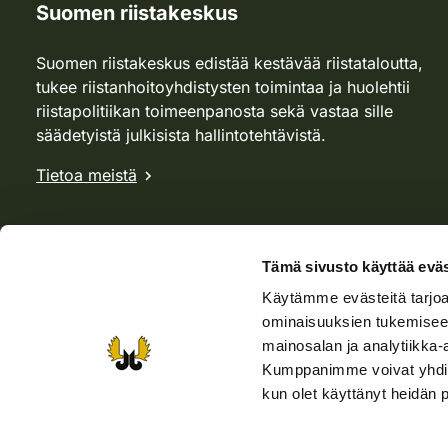
Suomen riistakeskus
Suomen riistakeskus edistää kestävää riistataloutta,
tukee riistanhoitoyhdistysten toimintaa ja huolehtii
riistapolitiikan toimeenpanosta sekä vastaa sille
säädetyistä julkisista hallintotehtävistä.
Tietoa meistä
Tämä sivusto käyttää eväs
Käytämme evästeitä tarjoa
ominaisuuksien tukemisee
mainosalan ja analytiikka-
Kumppanimme voivat yhdistää 
kun olet käyttänyt heidän 
Verkkokauppa
Rhy-kauppa
Metsästäjä-lehti
Viera