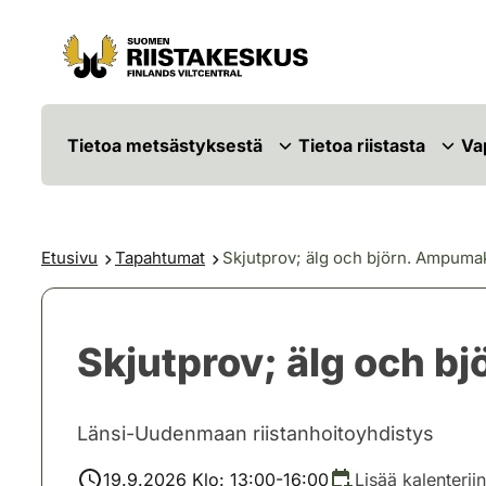
Siirry sisältöön
Siirry sivustokarttaan
Tietoa metsästyksestä
Tietoa riistasta
Va
Etusivu
Tapahtumat
Skjutprov; älg och björn. Ampumako
Skjutprov; älg och bj
Länsi-Uudenmaan riistanhoitoyhdistys
19.9.2026 Klo: 13:00-16:00
Lisää kalenteriin