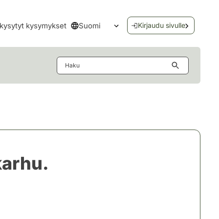
Suomi
kysytyt kysymykset
Kirjaudu sivulle
Avaa kielivalikko
Haku
karhu.