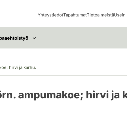
Yhteystiedot
Tapahtumat
Tietoa meistä
Usein 
paaehtoistyö
e; hirvi ja karhu.
örn. ampumakoe; hirvi ja 