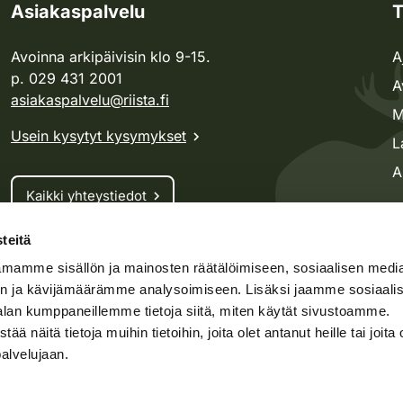
Asiakaspalvelu
T
Avoinna arkipäivisin klo 9-15.
A
p. 029 431 2001
A
asiakaspalvelu@riista.fi
M
Usein kysytyt kysymykset
L
A
Kaikki yhteystiedot
teitä
Metsästyskortti-asiat
mamme sisällön ja mainosten räätälöimiseen, sosiaalisen medi
Oma riista -asiat
n ja kävijämäärämme analysoimiseen. Lisäksi jaamme sosiaali
Lupa-asiat
alan kumppaneillemme tietoja siitä, miten käytät sivustoamme.
näitä tietoja muihin tietoihin, joita olet antanut heille tai joita 
palvelujaan.
speto.fi
Kosteikko.fi
Oma riista