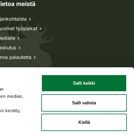
ietoa meistä
jankohtaista
voimet työpaikat
edialle
askutus
nna palautetta
Salli kaikki
an
sen median,
Salli valinta
on kerätty,
Kiellä
Takaisin ylös