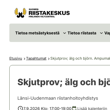
Siirry sisältöön
Siirry sivustokarttaan
Tietoa metsästyksestä
Tietoa riistasta
Va
Etusivu
Tapahtumat
Skjutprov; älg och björn. Ampumako
Skjutprov; älg och bj
Länsi-Uudenmaan riistanhoitoyhdistys
7.9.2026 Klo: 17:00-19:00
Lisää kalenteriin