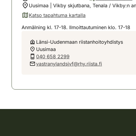
Uusimaa | Vikby skjutbana, Tenala / Vikby:n 
Katso tapahtuma kartalla
(avautuu uuteen välilehteen)
Anmälning kl. 17-18. Ilmoittautuminen klo. 17-18
Länsi-Uudenmaan riistanhoitoyhdistys
Uusimaa
040 658 2299
vastranylandsjvf@rhy.riista.fi