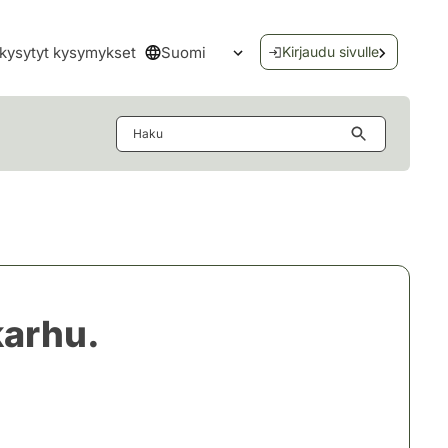
Suomi
kysytyt kysymykset
Kirjaudu sivulle
Avaa kielivalikko
Haku
karhu.