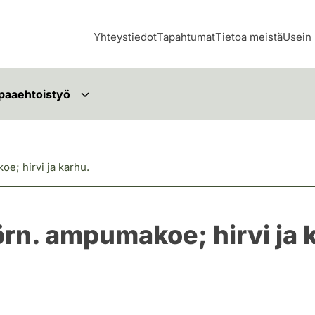
Yhteystiedot
Tapahtumat
Tietoa meistä
Usein 
paaehtoistyö
e; hirvi ja karhu.
örn. ampumakoe; hirvi ja 