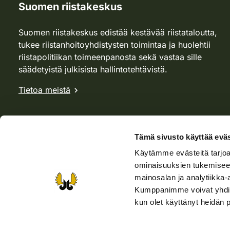
Suomen riistakeskus
Suomen riistakeskus edistää kestävää riistataloutta,
tukee riistanhoitoyhdistysten toimintaa ja huolehtii
riistapolitiikan toimeenpanosta sekä vastaa sille
säädetyistä julkisista hallintotehtävistä.
Tietoa meistä
Tämä sivusto käyttää eväs
Käytämme evästeitä tarjoa
ominaisuuksien tukemisee
mainosalan ja analytiikka-
Kumppanimme voivat yhdistää 
kun olet käyttänyt heidän 
Verkkokauppa
Rhy-kauppa
Metsästäjä-lehti
Viera