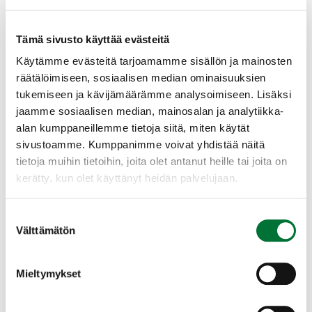
ennen ilmoittautumista!
Tämä sivusto käyttää evästeitä
Tilaisuudessa on mahdollista tutkinnon
suorittaminen omalla päätelaitteella (puhelin,
Käytämme evästeitä tarjoamamme sisällön ja mainosten
tabletti tai läppäri) tai perinteisesti paperilla.
räätälöimiseen, sosiaalisen median ominaisuuksien
Mikäli haluat suorittaa tutkinnon omalla
tukemiseen ja kävijämäärämme analysoimiseen. Lisäksi
päätelaitteellasi, huolehdi siitä, että laitteen
jaamme sosiaalisen median, mainosalan ja analytiikka-
akku on täyteen varattuna ja käytössäsi on
alan kumppaneillemme tietoja siitä, miten käytät
toimiva verkkoyhteys.
sivustoamme. Kumppanimme voivat yhdistää näitä
tietoja muihin tietoihin, joita olet antanut heille tai joita on
Mäntyharjun-Hirvensalmen
kerätty, kun olet käyttänyt heidän palvelujaan.
riistanhoitoyhdistys
Etelä-Savo
Suostumuksen
0400 653 902
Välttämätön
valinta
mantyharju-hirvensalmi@rhy.riista.fi
Matti Pilssari 0400 653 902
Mieltymykset