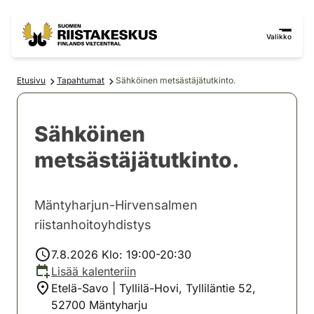
Siirry sisältöön
Siirry sivustokarttaan
Valikko
Etusivu
Tapahtumat
Sähköinen metsästäjätutkinto.
Sähköinen
metsästäjätutkinto.
Mäntyharjun-Hirvensalmen
riistanhoitoyhdistys
7.8.2026 Klo: 19:00-20:30
Lisää kalenteriin
Etelä-Savo | Tyllilä-Hovi, Tylliläntie 52,
52700 Mäntyharju