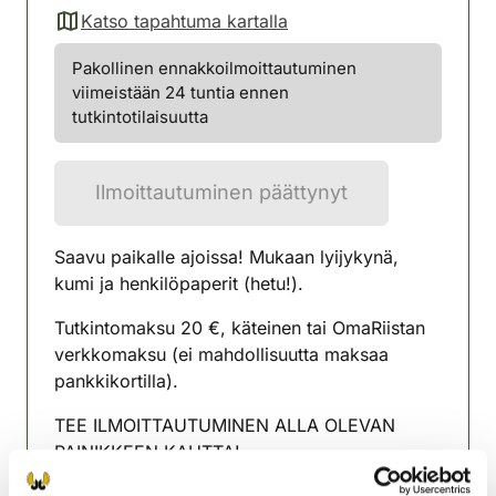
Katso tapahtuma kartalla
(avautuu uuteen välilehteen)
Pakollinen ennakkoilmoittautuminen
viimeistään 24 tuntia ennen
tutkintotilaisuutta
Ilmoittautuminen päättynyt
Saavu paikalle ajoissa! Mukaan lyijykynä,
kumi ja henkilöpaperit (hetu!).
Tutkintomaksu 20 €, käteinen tai OmaRiistan
verkkomaksu (ei mahdollisuutta maksaa
pankkikortilla).
TEE ILMOITTAUTUMINEN ALLA OLEVAN
PAINIKKEEN KAUTTA!
Suosittelemme Oma riista -tunnusten luomista