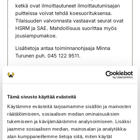
ketkä ovat ilmoittautuneet ilmoittautumisajan
puitteissa voivat tehdä koesuorituksensa.
Tilaisuuden valvonnasta vastaavat seurat ovat
HSRM ja SAE. Mahdollisuus suorittaa myös
jousiampumakoe.
Lisätietoja antaa toiminnanohjaaja Minna
Turunen puh. 045 122 9511.
Yksi suorituskerta maksaa 20€, käteismaksu
tai sähköinenmaksu oma.riistan kautta.
Huom! Tarkastetaan maksettu
riistanhoitomaksu (metsästyskortti),
Tämä sivusto käyttää evästeitä
aseenkantolupa sekä henkilöllisyyskortti.
Käytämme evästeitä tarjoamamme sisällön ja mainosten
räätälöimiseen, sosiaalisen median ominaisuuksien
Anttolan riistanhoitoyhdistys
tukemiseen ja kävijämäärämme analysoimiseen. Lisäksi
Etelä-Savo
jaamme sosiaalisen median, mainosalan ja analytiikka-
045 122 9511
alan kumppaneillemme tietoja siitä, miten käytät