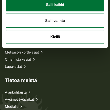
Avoinna arkipäivisin klo 9-15.
Salli kaikki
p. 029 431 2001
asiakaspalvelu@riista.fi
Salli valinta
Usein kysytyt kysymykset
Kiellä
Kaikki yhteystiedot
Metsästyskortti-asiat
Oma riista -asiat
Lupa-asiat
Tietoa meistä
Ajankohtaista
Avoimet työpaikat
Medialle