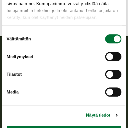
anttola@rhy.riista.fi
sivustoamme. Kumppanimme voivat yhdistää näitä
tietoja muihin tietoihin, joita olet antanut heille tai joita on
kerätty, kun olet käyttänyt heidän palvelujaan.
Suostumuksen
Välttämätön
valinta
Suomen riistakeskus
Mieltymykset
Suomen riistakeskus edistää kestävää riistataloutta, tukee
Tilastot
riistanhoitoyhdistysten toimintaa ja huolehtii riistapolitiikan
toimeenpanosta sekä vastaa sille säädetyistä julkisista
hallintotehtävistä.
Media
Tietoa meistä
Näytä tiedot
Asiakaspalvelu