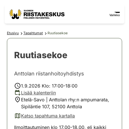
Siirry sisältöön
Siirry sivustokarttaan
Valikko
Etusivu
Tapahtumat
Ruutiasekoe
Ruutiasekoe
Anttolan riistanhoitoyhdistys
1.9.2026 Klo: 17:00-18:00
Lisää kalenteriin
Etelä-Savo | Anttolan rhy:n ampumarata,
Sipiläntie 107, 52100 Anttola
Katso tapahtuma kartalla
(avautuu uuteen välilehteen)
Ilmoittautuminen klo 17.00-18.00, eli kaikki