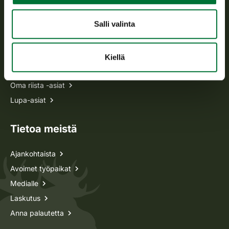
Usein kysytyt kysymykset
Salli valinta
Kaikki yhteystiedot
Kiellä
Metsästyskortti-asiat
Oma riista -asiat
Lupa-asiat
Tietoa meistä
Ajankohtaista
Avoimet työpaikat
Medialle
Laskutus
Anna palautetta