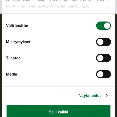
kerätty, kun olet käyttänyt heidän palvelujaan.
Suostumuksen
Välttämätön
valinta
Suomen riistakeskus
Mieltymykset
Suomen riistakeskus edistää kestävää riistataloutta, tukee
riistanhoitoyhdistysten toimintaa ja huolehtii riistapolitiikan
toimeenpanosta sekä vastaa sille säädetyistä julkisista
Tilastot
hallintotehtävistä.
Tietoa meistä
Media
Asiakaspalvelu
Näytä tiedot
Avoinna arkipäivisin klo 9-15.
p. 029 431 2001
asiakaspalvelu@riista.fi
Salli kaikki