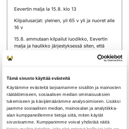
(avautuu uuteen välilehteen)
Eevertin malja la 15.8. klo 13
Kilpailusarjat: yleinen, yli 65 v yli ja nuoret alle
16 v
15.8. ammutaan kilpailut luodikko, Eevertin
malja ja haulikko järjestyksessä siten, että
jokaiseen kilpailuun osallistujat ehtivät
rauhassa siirtyä kilpailusta toiseen siinäkin
tapauksessa, että osallistuvat kaikkiin
kilpailuihin.
Tämä sivusto käyttää evästeitä
Enonkosken riistanhoitoyhdistys
Käytämme evästeitä tarjoamamme sisällön ja mainosten
Etelä-Savo
räätälöimiseen, sosiaalisen median ominaisuuksien
0400883767
tukemiseen ja kävijämäärämme analysoimiseen. Lisäksi
enonkoski@rhy.riista.fi
jaamme sosiaalisen median, mainosalan ja analytiikka-
alan kumppaneillemme tietoja siitä, miten käytät
sivustoamme. Kumppanimme voivat yhdistää näitä
tietoja muihin tietoihin, joita olet antanut heille tai joita on