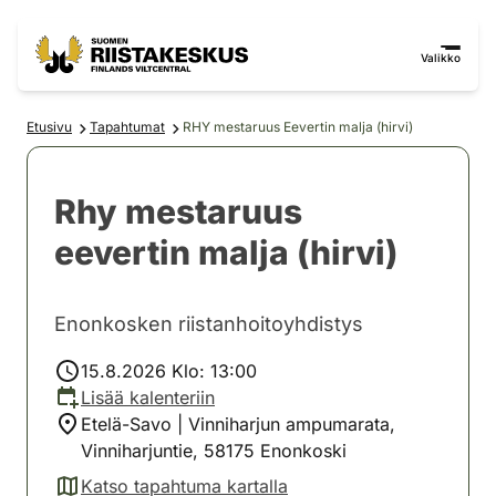
Siirry sisältöön
Siirry sivustokarttaan
Valikko
Etusivu
Tapahtumat
RHY mestaruus Eevertin malja (hirvi)
Rhy mestaruus
eevertin malja (hirvi)
Enonkosken riistanhoitoyhdistys
15.8.2026 Klo: 13:00
Lisää kalenteriin
Etelä-Savo | Vinniharjun ampumarata,
Vinniharjuntie, 58175 Enonkoski
Katso tapahtuma kartalla