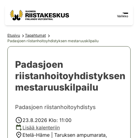
Siirry sisältöön
Siirry sivustokarttaan
Valikko
Etusivu
Tapahtumat
Padasjoen riistanhoitoyhdistyksen mestaruuskilpailu
Padasjoen
riistanhoitoyhdistyksen
mestaruuskilpailu
Padasjoen riistanhoitoyhdistys
23.8.2026 Klo: 11:00
Lisää kalenteriin
Etelä-Häme | Taruksen ampumarata,