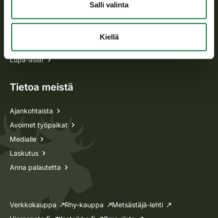
Kaikki yhteystiedot
Salli valinta
Metsästyskortti-asiat
Kiellä
Oma riista -asiat
Lupa-asiat
Tietoa meistä
Ajankohtaista
Avoimet työpaikat
Medialle
Laskutus
Anna palautetta
Verkkokauppa
Rhy-kauppa
Metsästäjä-lehti