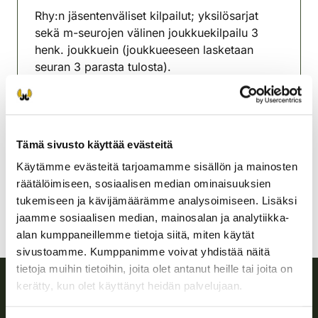
Rhy:n jäsentenväliset kilpailut; yksilösarjat
sekä m-seurojen välinen joukkuekilpailu 3
henk. joukkuein (joukkueeseen lasketaan
seuran 3 parasta tulosta).
Mäntyharjun-Hirvensalmen
riistanhoitoyhdistys
Etelä-Savo
Tämä sivusto käyttää evästeitä
0400 653 902
Käytämme evästeitä tarjoamamme sisällön ja mainosten
mantyharju-hirvensalmi@rhy.riista.fi
räätälöimiseen, sosiaalisen median ominaisuuksien
tukemiseen ja kävijämäärämme analysoimiseen. Lisäksi
jaamme sosiaalisen median, mainosalan ja analytiikka-
alan kumppaneillemme tietoja siitä, miten käytät
sivustoamme. Kumppanimme voivat yhdistää näitä
tietoja muihin tietoihin, joita olet antanut heille tai joita on
kerätty, kun olet käyttänyt heidän palvelujaan.
Suomen riistakeskus