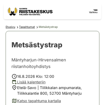
Siirry sisältöön
Siirry sivustokarttaan
Valikko
Etusivu
Tapahtumat
Metsästystrap
Metsästystrap
Mäntyharjun-Hirvensalmen
riistanhoitoyhdistys
16.8.2026 Klo: 12:00
Lisää kalenteriin
Etelä-Savo | Tiilikkalan ampumarata,
Tiilikkalantie 800, 52700 Mäntyharju
Katso tapahtuma kartalla
(avautuu uuteen välilehteen)