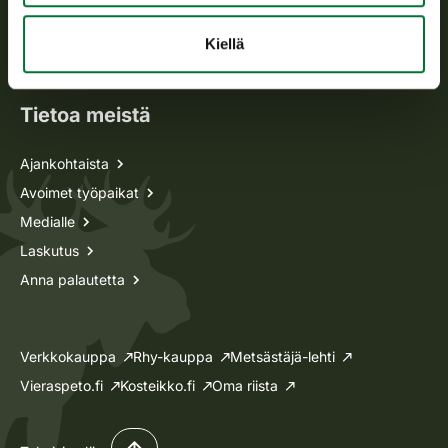
Metsästyskortti-asiat
Oma riista -asiat
Kiellä
Lupa-asiat
Tietoa meistä
Ajankohtaista
Avoimet työpaikat
Medialle
Laskutus
Anna palautetta
Verkkokauppa
Rhy-kauppa
Metsästäjä-lehti
Vieraspeto.fi
Kosteikko.fi
Oma riista