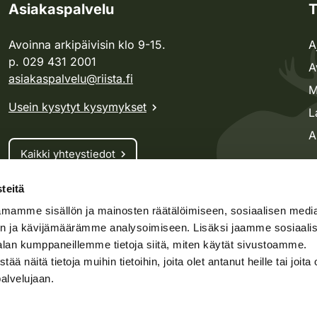
Asiakaspalvelu
T
Avoinna arkipäivisin klo 9-15.
A
p. 029 431 2001
A
asiakaspalvelu@riista.fi
M
Usein kysytyt kysymykset
L
A
Kaikki yhteystiedot
teitä
Metsästyskortti-asiat
mamme sisällön ja mainosten räätälöimiseen, sosiaalisen medi
Oma riista -asiat
n ja kävijämäärämme analysoimiseen. Lisäksi jaamme sosiaali
Lupa-asiat
alan kumppaneillemme tietoja siitä, miten käytät sivustoamme.
näitä tietoja muihin tietoihin, joita olet antanut heille tai joita 
palvelujaan.
speto.fi
Kosteikko.fi
Oma riista