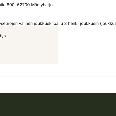
antie 800, 52700 Mäntyharju
 m-seurojen välinen joukkuekilpailu 3 henk. joukkuein (joukk
tys