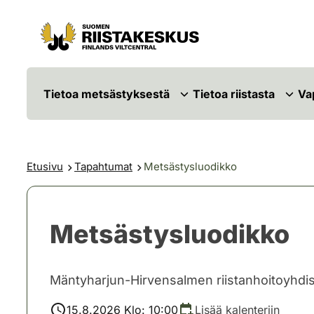
Siirry sisältöön
Siirry sivustokarttaan
Tietoa metsästyksestä
Tietoa riistasta
Va
Etusivu
Tapahtumat
Metsästysluodikko
Metsästysluodikko
Mäntyharjun-Hirvensalmen riistanhoitoyhdi
15.8.2026 Klo: 10:00
Lisää kalenteriin