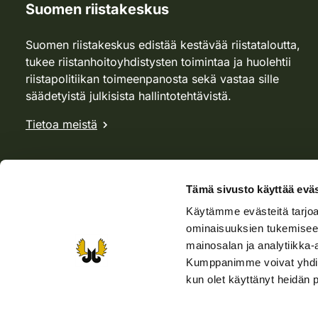
Suomen riistakeskus
Suomen riistakeskus edistää kestävää riistataloutta,
tukee riistanhoitoyhdistysten toimintaa ja huolehtii
riistapolitiikan toimeenpanosta sekä vastaa sille
säädetyistä julkisista hallintotehtävistä.
Tietoa meistä
Tämä sivusto käyttää eväs
Käytämme evästeitä tarjoa
ominaisuuksien tukemisee
mainosalan ja analytiikka-
Kumppanimme voivat yhdistää 
kun olet käyttänyt heidän 
Verkkokauppa
Rhy-kauppa
Metsästäjä-lehti
Viera