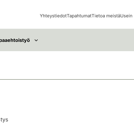
Yhteystiedot
Tapahtumat
Tietoa meistä
Usein 
paaehtoistyö
stys