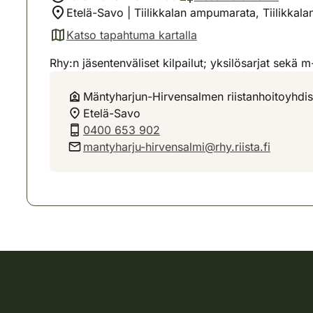
Etelä-Savo | Tiilikkalan ampumarata, Tiilikkal
Katso tapahtuma kartalla
(avautuu uuteen välilehteen)
Rhy:n jäsentenväliset kilpailut; yksilösarjat sekä
Mäntyharjun-Hirvensalmen riistanhoitoyhdis
Etelä-Savo
0400 653 902
mantyharju-hirvensalmi@rhy.riista.fi