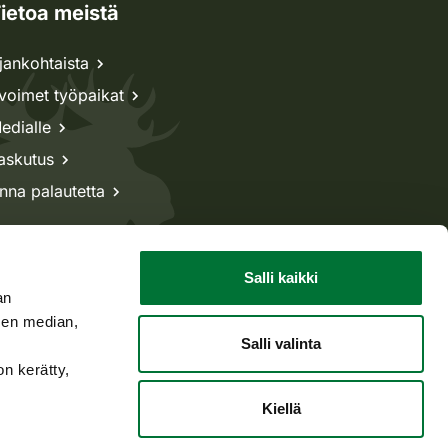
ietoa meistä
jankohtaista
voimet työpaikat
edialle
askutus
nna palautetta
Salli kaikki
an
sen median,
Salli valinta
on kerätty,
Kiellä
Takaisin ylös