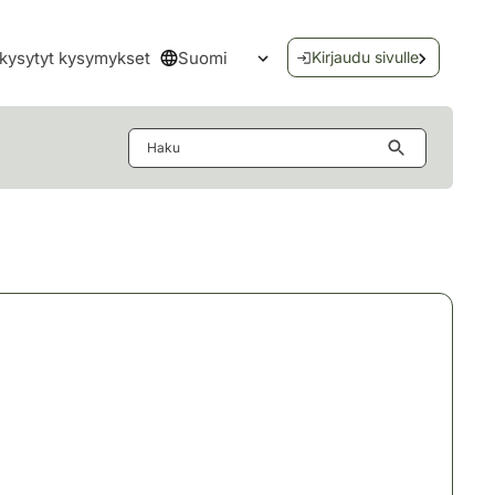
Suomi
kysytyt kysymykset
Kirjaudu sivulle
Avaa kielivalikko
Haku