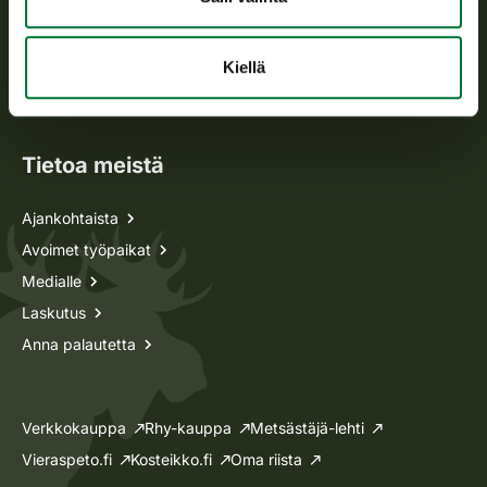
Metsästyskortti-asiat
Kiellä
Oma riista -asiat
Lupa-asiat
Tietoa meistä
Ajankohtaista
Avoimet työpaikat
Medialle
Laskutus
Anna palautetta
Verkkokauppa
Rhy-kauppa
Metsästäjä-lehti
Vieraspeto.fi
Kosteikko.fi
Oma riista