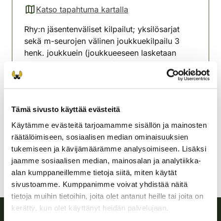
Katso tapahtuma kartalla
(avautuu uuteen välilehteen)
Rhy:n jäsentenväliset kilpailut; yksilösarjat
sekä m-seurojen välinen joukkuekilpailu 3
henk. joukkuein (joukkueeseen lasketaan
seuran 3 parasta tulosta).
Mäntyharjun-Hirvensalmen
riistanhoitoyhdistys
Tämä sivusto käyttää evästeitä
Etelä-Savo
0400 653 902
Käytämme evästeitä tarjoamamme sisällön ja mainosten
mantyharju-hirvensalmi@rhy.riista.fi
räätälöimiseen, sosiaalisen median ominaisuuksien
tukemiseen ja kävijämäärämme analysoimiseen. Lisäksi
jaamme sosiaalisen median, mainosalan ja analytiikka-
alan kumppaneillemme tietoja siitä, miten käytät
sivustoamme. Kumppanimme voivat yhdistää näitä
tietoja muihin tietoihin, joita olet antanut heille tai joita on
kerätty, kun olet käyttänyt heidän palvelujaan.