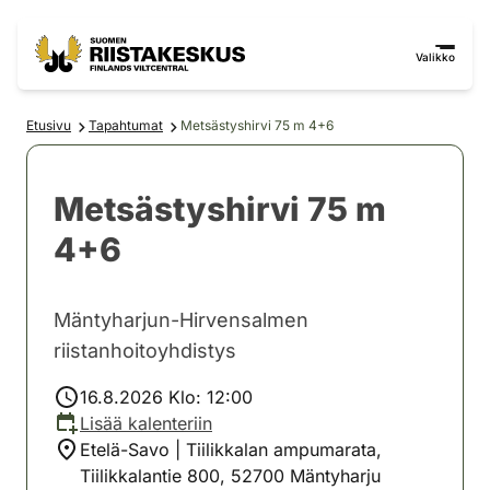
Siirry sisältöön
Siirry sivustokarttaan
Valikko
Etusivu
Tapahtumat
Metsästyshirvi 75 m 4+6
Metsästyshirvi 75 m
4+6
Mäntyharjun-Hirvensalmen
riistanhoitoyhdistys
16.8.2026 Klo: 12:00
Lisää kalenteriin
Etelä-Savo | Tiilikkalan ampumarata,
Tiilikkalantie 800, 52700 Mäntyharju