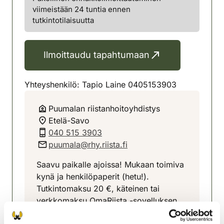
viimeistään 24 tuntia ennen
tutkintotilaisuutta
Ilmoittaudu tapahtumaan
Yhteyshenkilö: Tapio Laine 0405153903
Puumalan riistanhoitoyhdistys
Etelä-Savo
040 515 3903
puumala@rhy.riista.fi
Saavu paikalle ajoissa! Mukaan toimiva
kynä ja henkilöpaperit (hetu!).
Tutkintomaksu 20 €, käteinen tai
verkkomaksu OmaRiista -sovelluksen
kautta.