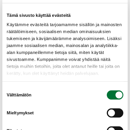
Tee ilmoittautuminen yllä olevan
painikkeen kautta. Suosittelemme Oma
Tämä sivusto käyttää evästeitä
riista -tunnusten luomista ennen
Käytämme evästeitä tarjoamamme sisällön ja mainosten
ilmoittautumista.
räätälöimiseen, sosiaalisen median ominaisuuksien
tukemiseen ja kävijämäärämme analysoimiseen. Lisäksi
Tilaisuudessa on mahdollista tutkinnon
jaamme sosiaalisen median, mainosalan ja analytiikka-
suorittaminen omalla päätelaitteella
alan kumppaneillemme tietoja siitä, miten käytät
(puhelin tai tabletti). Mikäli haluat
sivustoamme. Kumppanimme voivat yhdistää näitä
suorittaa tutkinnon omalla
tietoja muihin tietoihin, joita olet antanut heille tai joita on
päätelaitteellasi, huolehdi siitä, että
kerätty, kun olet käyttänyt heidän palvelujaan.
laitteen akku on täyteen ladattu ja että
käytössä on toimiva verkkoyhteys.
Suostumuksen
Välttämätön
valinta
Kokeen voi tehdä myöskin paperisena,
mutta suosimme ensisijaisesti sähköistä
versiota
Mieltymykset