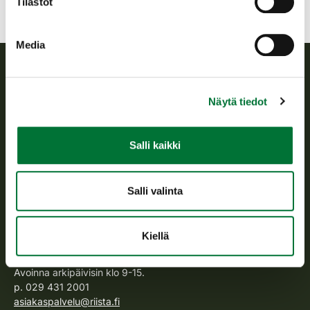
Tilastot
Media
Suomen riistakeskus
Näytä tiedot
Suomen riistakeskus edistää kestävää riistataloutta, tukee
riistanhoitoyhdistysten toimintaa ja huolehtii riistapolitiikan
Salli kaikki
toimeenpanosta sekä vastaa sille säädetyistä julkisista
hallintotehtävistä.
Salli valinta
Tietoa meistä
Kiellä
Asiakaspalvelu
Avoinna arkipäivisin klo 9-15.
p. 029 431 2001
asiakaspalvelu@riista.fi