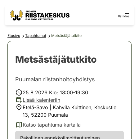
Siirry sisältöön
Siirry sivustokarttaan
Valikko
Etusivu
Tapahtumat
Metsästäjätutkito
Metsästäjätutkito
Puumalan riistanhoitoyhdistys
25.8.2026 Klo: 18:00-19:30
Lisää kalenteriin
Etelä-Savo | Kahvila Kuittinen, Keskustie
13, 52200 Puumala
Katso tapahtuma kartalla
(avautuu uuteen välilehteen)
Pakollinen ennakkoilmoittautuminen