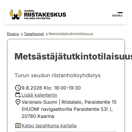
Siirry sisältöön
Siirry sivustokarttaan
Valikko
Etusivu
Tapahtumat
Metsästäjätutkintotilaisuus
Metsästäjätutkintotilaisuu
Turun seudun riistanhoitoyhdistys
9.8.2026 Klo: 18:00-19:30
Lisää kalenteriin
Varsinais-Suomi | Riistatalo, Paraistentie 15
(HUOM! navigaattorilla Paraistentie 53! ),
20780 Kaarina
Katso tapahtuma kartalla
(avautuu uuteen välilehteen)