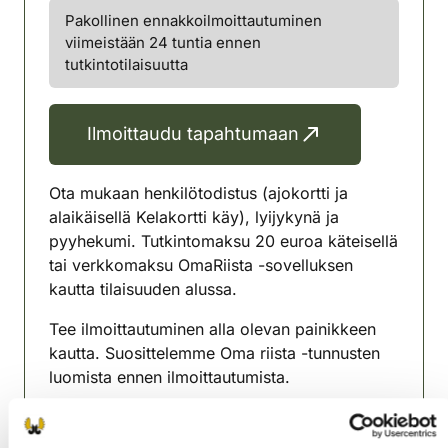
Pakollinen ennakkoilmoittautuminen
viimeistään 24 tuntia ennen
tutkintotilaisuutta
Ilmoittaudu tapahtumaan
Ota mukaan henkilötodistus (ajokortti ja
alaikäisellä Kelakortti käy), lyijykynä ja
pyyhekumi. Tutkintomaksu 20 euroa käteisellä
tai verkkomaksu OmaRiista -sovelluksen
kautta tilaisuuden alussa.
Tee ilmoittautuminen alla olevan painikkeen
kautta. Suosittelemme Oma riista -tunnusten
luomista ennen ilmoittautumista.
Tilaisuudessa on mahdollista tutkinnon
suorittaminen omalla päätelaitteella (puhelin,