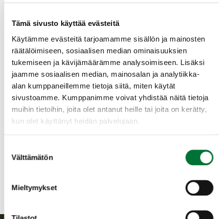
tabletti, läppäri). Mikäli haluat suorittaa
tutkinnon omalla päätelaitteellasi, huolehdi
Tämä sivusto käyttää evästeitä
siitä, että laitteen akku on täyteen varattuna ja
Käytämme evästeitä tarjoamamme sisällön ja mainosten
että käytössä on toimiva verkkoyhteys.
räätälöimiseen, sosiaalisen median ominaisuuksien
Lisätietoja
turku@rhy.riista.fi
/ 044-7055477
tukemiseen ja kävijämäärämme analysoimiseen. Lisäksi
jaamme sosiaalisen median, mainosalan ja analytiikka-
Turun seudun riistanhoitoyhdistys
alan kumppaneillemme tietoja siitä, miten käytät
Varsinais-Suomi
sivustoamme. Kumppanimme voivat yhdistää näitä tietoja
044-7055477
muihin tietoihin, joita olet antanut heille tai joita on kerätty,
turku@rhy.riista.fi
kun olet käyttänyt heidän palvelujaan.
Lisätietoja turku@rhy.riista.fi / 044-
Suostumuksen
7055477
Välttämätön
valinta
Mieltymykset
Tilastot