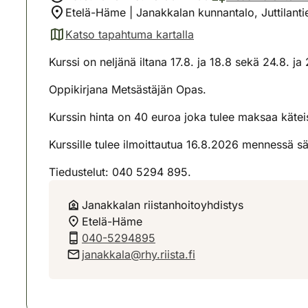
Etelä-Häme | Janakkalan kunnantalo, Juttilanti
Katso tapahtuma kartalla
(avautuu uuteen välilehteen)
Kurssi on neljänä iltana 17.8. ja 18.8 sekä 24.8. ja
Oppikirjana Metsästäjän Opas.
Kurssin hinta on 40 euroa joka tulee maksaa käteis
Kurssille tulee ilmoittautua 16.8.2026 mennessä s
Tiedustelut: 040 5294 895.
Janakkalan riistanhoitoyhdistys
Etelä-Häme
040-5294895
janakkala@rhy.riista.fi