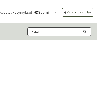
Suomi
kysytyt kysymykset
Kirjaudu sivulle
Avaa kielivalikko
Haku