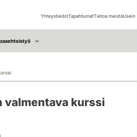
Yhteystiedot
Tapahtumat
Tietoa meistä
Usein 
paaehtoistyö
kurssi
n valmentava kurssi
n