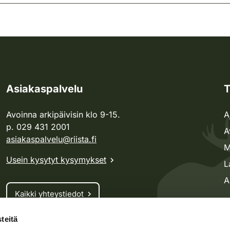
Asiakaspalvelu
T
Avoinna arkipäivisin klo 9-15.
A
p. 029 431 2001
A
asiakaspalvelu@riista.fi
M
Usein kysytyt kysymykset
L
A
Kaikki yhteystiedot
teitä
Metsästyskortti-asiat