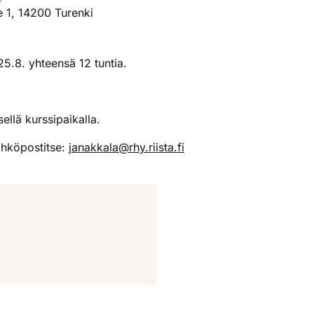
e 1, 14200 Turenki
 25.8. yhteensä 12 tuntia.
ellä kurssipaikalla.
ähköpostitse:
janakkala@rhy.riista.fi