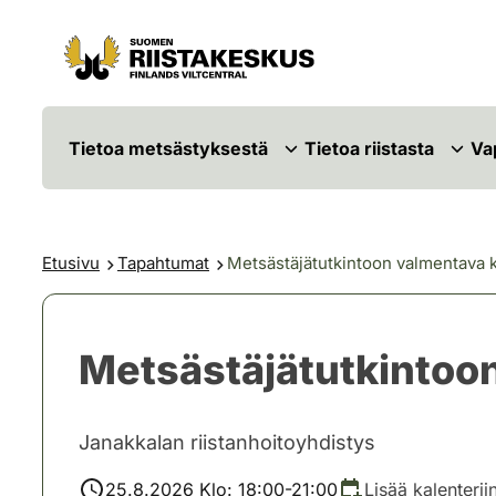
Siirry sisältöön
Siirry sivustokarttaan
Tietoa metsästyksestä
Tietoa riistasta
Va
Etusivu
Tapahtumat
Metsästäjätutkintoon valmentava 
Metsästäjätutkintoo
Janakkalan riistanhoitoyhdistys
25.8.2026 Klo: 18:00-21:00
Lisää kalenterii