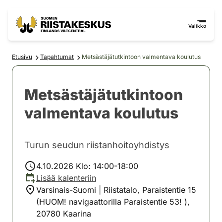
Siirry sisältöön
Siirry sivustokarttaan
Valikko
Etusivu
Tapahtumat
Metsästäjätutkintoon valmentava koulutus
Metsästäjätutkintoon
valmentava koulutus
Turun seudun riistanhoitoyhdistys
4.10.2026 Klo: 14:00-18:00
Lisää kalenteriin
Varsinais-Suomi | Riistatalo, Paraistentie 15
(HUOM! navigaattorilla Paraistentie 53! ),
20780 Kaarina