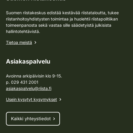
Suomen riistakeskus edistää kestävää riistataloutta, tukee
riistanhoitoyhdistysten toimintaa ja huolehtii riistapolitiikan
toimeenpanosta sekä vastaa sille säädetyistä julkisista
hallintotehtävistä.
Tietoa meistä
Asiakaspalvelu
Avoinna arkipäivisin klo 9-15.
p. 029 431 2001
asiakaspalvelu@riista.fi
Usein kysytyt kysymykset
Kaikki yhteystiedot