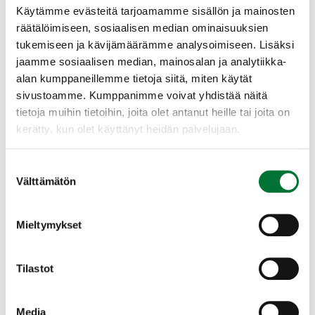
Ilmoittautumiset toiminnanohjaajalle
Käytämme evästeitä tarjoamamme sisällön ja mainosten
sähköpostilla:
räätälöimiseen, sosiaalisen median ominaisuuksien
tukemiseen ja kävijämäärämme analysoimiseen. Lisäksi
turku@rhy.riista.fi
, ilmoittautumisen
jaamme sosiaalisen median, mainosalan ja analytiikka-
yhteydessä saat lisätietoa.
alan kumppaneillemme tietoja siitä, miten käytät
Kurssi / varausmaksun maksettuasi, sinut
sivustoamme. Kumppanimme voivat yhdistää näitä
kirjataan kurssilaiseksi.
tietoja muihin tietoihin, joita olet antanut heille tai joita on
kerätty, kun olet käyttänyt heidän palvelujaan.
Kirjautukaa myös Oma riista järjestelmään se
helpottaa tutkintoon kirjautumista.
Suostumuksen
https://oma.riista.fi
Välttämätön
valinta
Ilmoittautukaa itse sunnuntain
metsästäjätutkintoon Riistainfossa.
Mieltymykset
Koulutuspäivän toteuttaminen edellyttää
vähintään kuusi osallistujaa/ koulutus ja
Tilastot
maksimi 10 osallistujaa.
Riistatalon edessä on pysäköintitilaa ja
Media