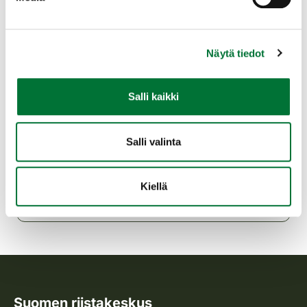
paikalle löytää helposti, kun laittaa
navigaattoriin tekstin: Riistatalo Kaarina
Näytä tiedot
Kylmillä ilmoilla lämpimät tossut tms. hyvät
mukana, ulkokenkiä ei koulutustiloissa
käytetä.
Salli kaikki
Turun seudun riistanhoitoyhdistys
Varsinais-Suomi
Salli valinta
044-7055477
turku@rhy.riista.fi
Kiellä
Suomen riistakeskus