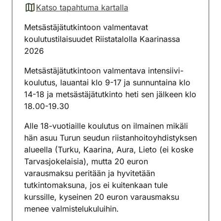
Katso tapahtuma kartalla
(avautuu uuteen välilehteen)
Metsästäjätutkintoon valmentavat
koulutustilaisuudet Riistatalolla Kaarinassa
2026
Metsästäjätutkintoon valmentava intensiivi-
koulutus, lauantai klo 9-17 ja sunnuntaina klo
14-18 ja metsästäjätutkinto heti sen jälkeen klo
18.00-19.30
Alle 18-vuotiaille koulutus on ilmainen mikäli
hän asuu Turun seudun riistanhoitoyhdistyksen
alueella (Turku, Kaarina, Aura, Lieto (ei koske
Tarvasjokelaisia), mutta 20 euron
varausmaksu peritään ja hyvitetään
tutkintomaksuna, jos ei kuitenkaan tule
kurssille, kyseinen 20 euron varausmaksu
menee valmistelukuluihin.