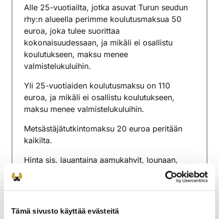
Alle 25-vuotiailta, jotka asuvat Turun seudun
rhy:n alueella perimme koulutusmaksua 50
euroa, joka tulee suorittaa
kokonaisuudessaan, ja mikäli ei osallistu
koulutukseen, maksu menee
valmistelukuluihin.
Yli 25-vuotiaiden koulutusmaksu on 110
euroa, ja mikäli ei osallistu koulutukseen,
maksu menee valmistelukuluihin.
Metsästäjätutkintomaksu 20 euroa peritään
kaikilta.
Hinta sis. lauantaina aamukahvit, lounaan,
iltapäiväkahvit, sunnuntaina kahvituksen.
Kurssi antaa hyvät valmiudet
metsästäjätutkinnon suorittamiseen.
Tämä sivusto käyttää evästeitä