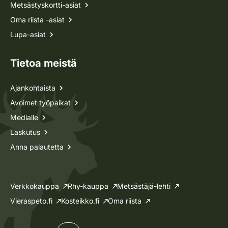
Metsästyskortti-asiat
Oma riista -asiat
Lupa-asiat
Tietoa meistä
Ajankohtaista
Avoimet työpaikat
Medialle
Laskutus
Anna palautetta
Verkkokauppa
Rhy-kauppa
Metsästäjä-lehti
Vieraspeto.fi
Kosteikko.fi
Oma riista