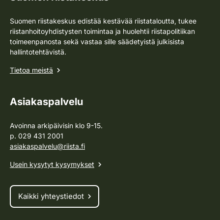
Suomen riistakeskus edistää kestävää riistataloutta, tukee
riistanhoitoyhdistysten toimintaa ja huolehtii riistapolitiikan
toimeenpanosta sekä vastaa sille säädetyistä julkisista
hallintotehtävistä.
Tietoa meistä
Asiakaspalvelu
Avoinna arkipäivisin klo 9-15.
p. 029 431 2001
asiakaspalvelu@riista.fi
Usein kysytyt kysymykset
Kaikki yhteystiedot