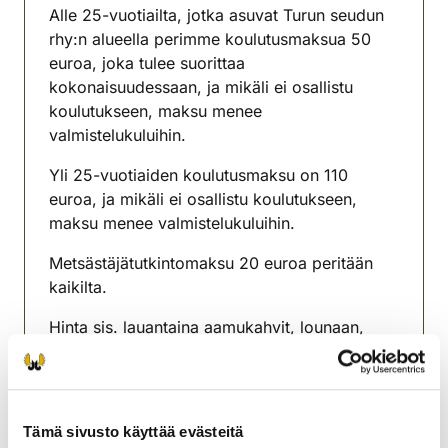
Alle 25-vuotiailta, jotka asuvat Turun seudun
rhy:n alueella perimme koulutusmaksua 50
euroa, joka tulee suorittaa
kokonaisuudessaan, ja mikäli ei osallistu
koulutukseen, maksu menee
valmistelukuluihin.
Yli 25-vuotiaiden koulutusmaksu on 110
euroa, ja mikäli ei osallistu koulutukseen,
maksu menee valmistelukuluihin.
Metsästäjätutkintomaksu 20 euroa peritään
kaikilta.
Hinta sis. lauantaina aamukahvit, lounaan,
iltapäiväkahvit, sunnuntaina kahvituksen.
Kurssi antaa hyvät valmiudet
metsästäjätutkinnon suorittamiseen.
Tämä sivusto käyttää evästeitä