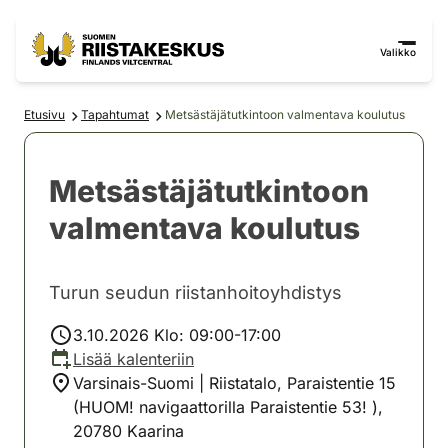
Siirry sisältöön
Siirry sivustokarttaan
Valikko
Etusivu
Tapahtumat
Metsästäjätutkintoon valmentava koulutus
Metsästäjätutkintoon
valmentava koulutus
Turun seudun riistanhoitoyhdistys
3.10.2026 Klo: 09:00-17:00
Lisää kalenteriin
Varsinais-Suomi | Riistatalo, Paraistentie 15
(HUOM! navigaattorilla Paraistentie 53! ),
20780 Kaarina