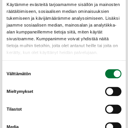
Ilmoittautumiset toiminnanohjaajalle
Käytämme evästeitä tarjoamamme sisällön ja mainosten
sähköpostilla:
räätälöimiseen, sosiaalisen median ominaisuuksien
tukemiseen ja kävijämäärämme analysoimiseen. Lisäksi
turku@rhy.riista.fi
, ilmoittautumisen
jaamme sosiaalisen median, mainosalan ja analytiikka-
yhteydessä saat lisätietoa.
alan kumppaneillemme tietoja siitä, miten käytät
Kurssi / varausmaksun maksettuasi, sinut
sivustoamme. Kumppanimme voivat yhdistää näitä
kirjataan kurssilaiseksi.
tietoja muihin tietoihin, joita olet antanut heille tai joita on
kerätty, kun olet käyttänyt heidän palvelujaan.
Kirjautukaa myös Oma riista järjestelmään se
helpottaa tutkintoon kirjautumista.
Suostumuksen
https://oma.riista.fi
Välttämätön
valinta
Ilmoittautukaa itse sunnuntain
metsästäjätutkintoon Riistainfossa.
Mieltymykset
Koulutuspäivän toteuttaminen edellyttää
vähintään kuusi osallistujaa/ koulutus ja
Tilastot
maksimi 10 osallistujaa.
Riistatalon edessä on pysäköintitilaa ja
Media