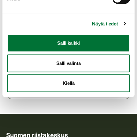
paikalle löytää helposti, kun laittaa
navigaattoriin tekstin: Riistatalo Kaarina
Näytä tiedot
Kylmillä ilmoilla lämpimät tossut tms. hyvät
mukana, ulkokenkiä ei koulutustiloissa
käytetä.
Salli kaikki
Turun seudun riistanhoitoyhdistys
Varsinais-Suomi
Salli valinta
044-7055477
turku@rhy.riista.fi
Kiellä
Suomen riistakeskus