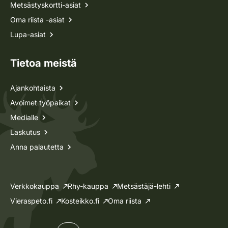
Metsästyskortti-asiat
Oma riista -asiat
Lupa-asiat
Tietoa meistä
Ajankohtaista
Avoimet työpaikat
Medialle
Laskutus
Anna palautetta
Verkkokauppa
Rhy-kauppa
Metsästäjä-lehti
Vieraspeto.fi
Kosteikko.fi
Oma riista