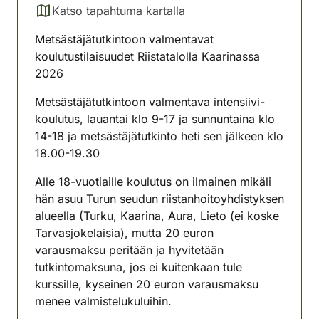
Katso tapahtuma kartalla
(avautuu uuteen välilehteen)
Metsästäjätutkintoon valmentavat
koulutustilaisuudet Riistatalolla Kaarinassa
2026
Metsästäjätutkintoon valmentava intensiivi-
koulutus, lauantai klo 9-17 ja sunnuntaina klo
14-18 ja metsästäjätutkinto heti sen jälkeen klo
18.00-19.30
Alle 18-vuotiaille koulutus on ilmainen mikäli
hän asuu Turun seudun riistanhoitoyhdistyksen
alueella (Turku, Kaarina, Aura, Lieto (ei koske
Tarvasjokelaisia), mutta 20 euron
varausmaksu peritään ja hyvitetään
tutkintomaksuna, jos ei kuitenkaan tule
kurssille, kyseinen 20 euron varausmaksu
menee valmistelukuluihin.