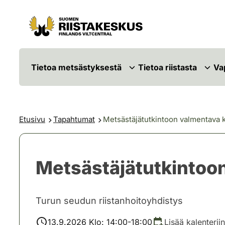
Siirry sisältöön
Siirry sivustokarttaan
Tietoa metsästyksestä
Tietoa riistasta
Va
Etusivu
Tapahtumat
Metsästäjätutkintoon valmentava 
Metsästäjätutkintoo
Turun seudun riistanhoitoyhdistys
13.9.2026 Klo: 14:00-18:00
Lisää kalenteriin