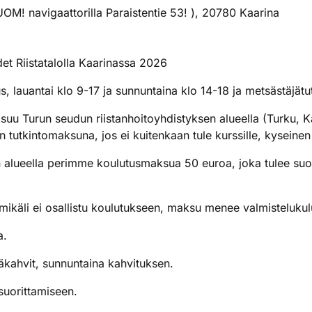
HUOM! navigaattorilla Paraistentie 53! ), 20780 Kaarina
et Riistatalolla Kaarinassa 2026
s, lauantai klo 9-17 ja sunnuntaina klo 14-18 ja metsästäjätu
asuu Turun seudun riistanhoitoyhdistyksen alueella (Turku, Ka
 tutkintomaksuna, jos ei kuitenkaan tule kurssille, kysein
n alueella perimme koulutusmaksua 50 euroa, joka tulee suor
mikäli ei osallistu koulutukseen, maksu menee valmistelukul
a.
väkahvit, sunnuntaina kahvituksen.
suorittamiseen.