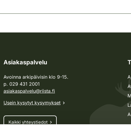
Asiakaspalvelu
T
Avoinna arkipäivisin klo 9-15.
A
p. 029 431 2001
A
asiakaspalvelu@riista.fi
M
Usein kysytyt kysymykset
L
A
Kaikki yhteystiedot