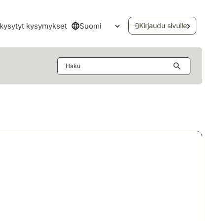
Suomi
kysytyt kysymykset
Kirjaudu sivulle
Avaa kielivalikko
Haku