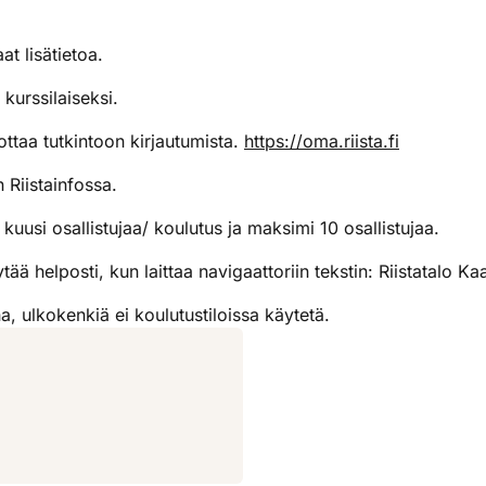
t lisätietoa.
kurssilaiseksi.
ttaa tutkintoon kirjautumista.
https://oma.riista.fi
 Riistainfossa.
uusi osallistujaa/ koulutus ja maksimi 10 osallistujaa.
tää helposti, kun laittaa navigaattoriin tekstin: Riistatalo Ka
a, ulkokenkiä ei koulutustiloissa käytetä.