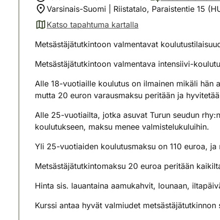
Varsinais-Suomi | Riistatalo, Paraistentie 15 (
Katso tapahtuma kartalla
(avautuu uuteen välilehteen)
Metsästäjätutkintoon valmentavat koulutustilaisuud
Metsästäjätutkintoon valmentava intensiivi-koulutu
Alle 18-vuotiaille koulutus on ilmainen mikäli hän 
mutta 20 euron varausmaksu peritään ja hyvitetään
Alle 25-vuotiailta, jotka asuvat Turun seudun rhy:
koulutukseen, maksu menee valmistelukuluihin.
Yli 25-vuotiaiden koulutusmaksu on 110 euroa, ja 
Metsästäjätutkintomaksu 20 euroa peritään kaikilt
Hinta sis. lauantaina aamukahvit, lounaan, iltapäi
Kurssi antaa hyvät valmiudet metsästäjätutkinnon 