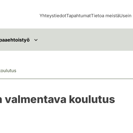
Yhteystiedot
Tapahtumat
Tietoa meistä
Usein 
paaehtoistyö
koulutus
n valmentava koulutus