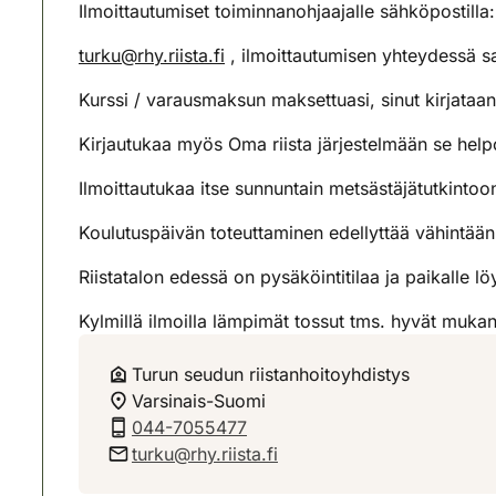
Ilmoittautumiset toiminnanohjaajalle sähköpostilla:
turku@rhy.riista.fi
, ilmoittautumisen yhteydessä saa
Kurssi / varausmaksun maksettuasi, sinut kirjataan 
Kirjautukaa myös Oma riista järjestelmään se helpo
Ilmoittautukaa itse sunnuntain metsästäjätutkintoon
Koulutuspäivän toteuttaminen edellyttää vähintään k
Riistatalon edessä on pysäköintitilaa ja paikalle löy
Kylmillä ilmoilla lämpimät tossut tms. hyvät mukan
Turun seudun riistanhoitoyhdistys
Varsinais-Suomi
044-7055477
turku@rhy.riista.fi