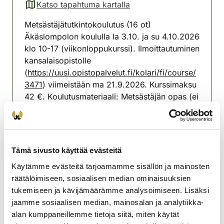
Katso tapahtuma kartalla
(avautuu uuteen välilehteen)
Metsästäjätutkintokoulutus (16 ot)
Äkäslompolon koululla la 3.10. ja su 4.10.2026
klo 10-17 (viikonloppukurssi). Ilmoittautuminen
kansalaisopistolle
(
https://uusi.opistopalvelut.fi/kolari/fi/course/
3471
) viimeistään ma 21.9.2026. Kurssimaksu
42 €. Koulutusmateriaali: Metsästäjän opas (ei
sisälly kurssimaksuun, voi halutessaan ostaa
koulutustilaisuudessa, hinta 30 € tai
sähköisenä yhden vuoden käyttöoikeudella
osoitteesta
http://www.riistainfo.fi
, hinta 25
Tämä sivusto käyttää evästeitä
€).
Käytämme evästeitä tarjoamamme sisällön ja mainosten
räätälöimiseen, sosiaalisen median ominaisuuksien
Kolarin riistanhoitoyhdistys
tukemiseen ja kävijämäärämme analysoimiseen. Lisäksi
Lappi
jaamme sosiaalisen median, mainosalan ja analytiikka-
040 350 9398
alan kumppaneillemme tietoja siitä, miten käytät
kolari@rhy.riista.fi