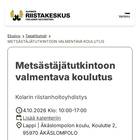
Siirry sisältöön
Siirry sivustokarttaan
Valikko
Etusivu
Tapahtumat
METSÄSTÄJÄTUTKINTOON VALMENTAVA KOULUTUS
Metsästäjätutkintoon
valmentava koulutus
Kolarin riistanhoitoyhdistys
4.10.2026 Klo: 10:00-17:00
Lisää kalenteriin
Lappi | Äkäslompolon koulu, Koulutie 2,
95970 ÄKÄSLOMPOLO