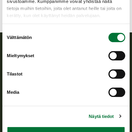
sivustoamme. Kumppanimme voivat yhdistää näitä
tietoja muihin tietoihin, joita olet antanut heille tai joita on
kerätty, kun olet käyttänyt heidän palvelujaan.
Suostumuksen
Välttämätön
valinta
Suomen riistakeskus
Mieltymykset
Suomen riistakeskus edistää kestävää riistataloutta, tukee
riistanhoitoyhdistysten toimintaa ja huolehtii riistapolitiikan
Tilastot
toimeenpanosta sekä vastaa sille säädetyistä julkisista
hallintotehtävistä.
Media
Tietoa meistä
Asiakaspalvelu
Näytä tiedot
Avoinna arkipäivisin klo 9-15.