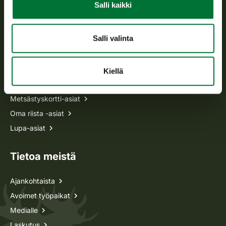
Salli kaikki
p. 029 431 2001
asiakaspalvelu@riista.fi
Usein kysytyt kysymykset
Salli valinta
Kaikki yhteystiedot
Kiellä
Metsästyskortti-asiat
Oma riista -asiat
Lupa-asiat
Tietoa meistä
Ajankohtaista
Avoimet työpaikat
Medialle
Laskutus