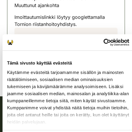
Muuttunut ajankohta
Imoittautumislinkki löytyy googlettamalla
Tornion riistanhoitoyhdistys.
Tornion riistanhoitoyhdistys
Lappi
040 5141 356
tornio@rhy.riista.fi
Tämä sivusto käyttää evästeitä
Käytämme evästeitä tarjoamamme sisällön ja mainosten
räätälöimiseen, sosiaalisen median ominaisuuksien
tukemiseen ja kävijämäärämme analysoimiseen. Lisäksi
jaamme sosiaalisen median, mainosalan ja analytiikka-alan
kumppaneillemme tietoja siitä, miten käytät sivustoamme.
Kumppanimme voivat yhdistää näitä tietoja muihin tietoihin,
joita olet antanut heille tai joita on kerätty, kun olet käyttänyt
Suomen riistakeskus
heidän palvelujaan.
Suomen riistakeskus edistää kestävää riistataloutta, tukee