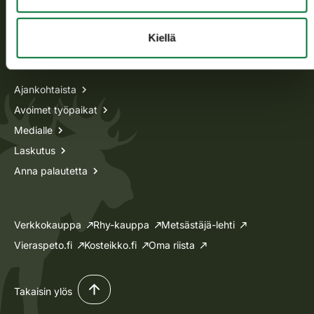
Lupa-asiat
Kiellä
Tietoa meistä
Ajankohtaista
Avoimet työpaikat
Medialle
Laskutus
Anna palautetta
Verkkokauppa
Rhy-kauppa
Metsästäjä-lehti
Vieraspeto.fi
Kosteikko.fi
Oma riista
Takaisin ylös