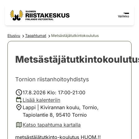
Siirry sisältöön
Siirry sivustokarttaan
Valikko
Etusivu
Tapahtumat
Metsästäjätutkintokoulutus
Metsästäjätutkintokoulutu
Tornion riistanhoitoyhdistys
17.8.2026 Klo: 17:00-21:00
Lisää kalenteriin
Lappi | Kivirannan koulu, Tornio,
Tapiolantie 8, 95410 Tornio
Katso tapahtuma kartalla
(avautuu uuteen välilehteen)
metsästäjätutkinto-koulutus HUOM.!!