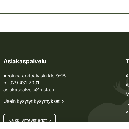
Asiakaspalvelu
T
Avoinna arkipäivisin klo 9-15.
A
p. 029 431 2001
A
asiakaspalvelu@riista.fi
M
Usein kysytyt kysymykset
L
A
Kaikki yhteystiedot