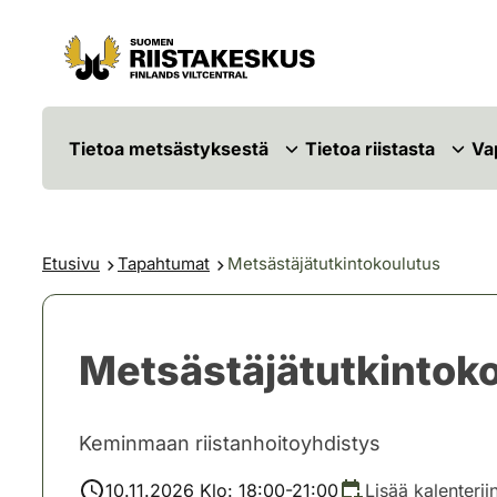
Siirry sisältöön
Siirry sivustokarttaan
Tietoa metsästyksestä
Tietoa riistasta
Va
Etusivu
Tapahtumat
Metsästäjätutkintokoulutus
Metsästäjätutkintok
Keminmaan riistanhoitoyhdistys
10.11.2026 Klo: 18:00-21:00
Lisää kalenterii