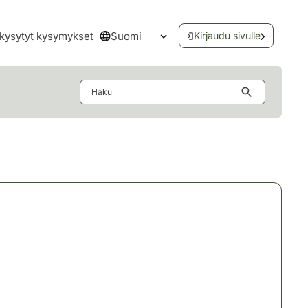
Suomi
kysytyt kysymykset
Kirjaudu sivulle
Avaa kielivalikko
Haku