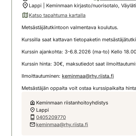
Lappi | Keminmaan kirjasto/nuorisotalo, Väyl
Katso tapahtuma kartalla
(avautuu uuteen välilehteen)
Metsästäjätutkintoon valmentava koulutus.
Kurssilla saat kattavan tietopaketin metsästäjätutk
Kurssin ajankohta: 3-6.8.2026 (ma-to) Kello 18.00
Kurssin hinta: 30€, maksutiedot saat ilmoittautum
Ilmoittautuminen:
keminmaa@rhy.riista.fi
Metsästäjän oppaita voit ostaa kurssipaikalta hin
Keminmaan riistanhoitoyhdistys
Lappi
0405209770
keminmaa@rhy.riista.fi