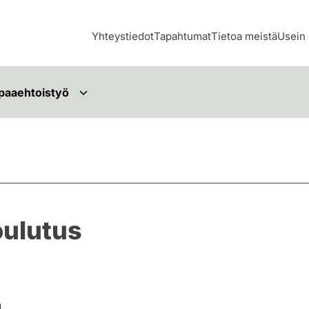
Yhteystiedot
Tapahtumat
Tietoa meistä
Usein 
paaehtoistyö
oulutus
n