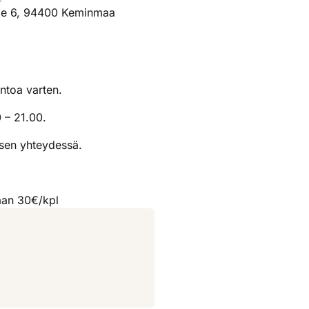
ätie 6, 94400 Keminmaa
intoa varten.
 – 21.00.
isen yhteydessä.
taan 30€/kpl