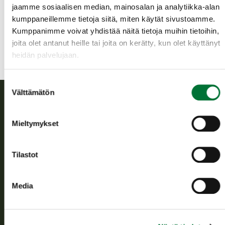
Oulu
jaamme sosiaalisen median, mainosalan ja analytiikka-alan
haukipudas@rhy.riista.fi
kumppaneillemme tietoja siitä, miten käytät sivustoamme.
Kumppanimme voivat yhdistää näitä tietoja muihin tietoihin,
joita olet antanut heille tai joita on kerätty, kun olet käyttänyt
heidän palvelujaan.
Suostumuksen
Välttämätön
valinta
Suomen riistakeskus
Mieltymykset
Suomen riistakeskus edistää kestävää riistataloutta, tukee
riistanhoitoyhdistysten toimintaa ja huolehtii riistapolitiikan
Tilastot
toimeenpanosta sekä vastaa sille säädetyistä julkisista
hallintotehtävistä.
Media
Tietoa meistä
Asiakaspalvelu