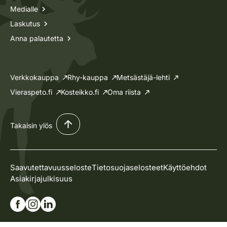
Medialle
Laskutus
Anna palautetta
Verkkokauppa
Rhy-kauppa
Metsästäjä-lehti
Vieraspeto.fi
Kosteikko.fi
Oma riista
Takaisin ylös
Saavutettavuusseloste
Tietosuojaselosteet
Käyttöehdot
Asiakirjajulkisuus
Siirry Facebook-sivullemme
Siirry Instagram-sivullemme
Siirry Linkedin-sivullemme