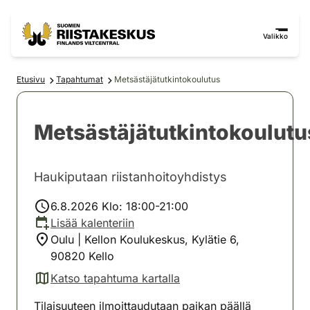
Siirry sisältöön
Siirry sivustokarttaan
Valikko
Etusivu
Tapahtumat
Metsästäjätutkintokoulutus
Metsästäjätutkintokoulutu
Haukiputaan riistanhoitoyhdistys
6.8.2026 Klo: 18:00-21:00
Lisää kalenteriin
Oulu | Kellon Koulukeskus, Kylätie 6,
90820 Kello
Katso tapahtuma kartalla
(avautuu uuteen välilehteen)
Tilaisuuteen ilmoittaudutaan paikan päällä