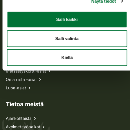
Näytä tiedot
Avoinna arkipäivisin klo 9-15.
p. 029 431 2001
Salli kaikki
asiakaspalvelu@riista.fi
Usein kysytyt kysymykset
Salli valinta
Kaikki yhteystiedot
Kiellä
Metsästyskortti-asiat
Oma riista -asiat
Lupa-asiat
Tietoa meistä
Ajankohtaista
Avoimet työpaikat