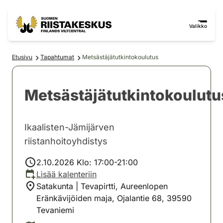
Siirry sisältöön
Siirry sivustokarttaan
Valikko
Etusivu
Tapahtumat
Metsästäjätutkintokoulutus
Metsästäjätutkintokoulutu
Ikaalisten-Jämijärven
riistanhoitoyhdistys
2.10.2026 Klo: 17:00-21:00
Lisää kalenteriin
Satakunta | Tevapirtti, Aureenlopen
Eränkävijöiden maja, Ojalantie 68, 39590
Tevaniemi