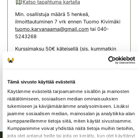
Katso tapahtuma kartalla
(avautuu uuteen välilehteen)
Min. osallistuja määrä 5 henkeä,
ilmoittautuminen 7 vrk ennen Tuomo Kivimäki
tuomo.karvanaama@gmail.com
tai 040-
5243268
Kurssimaksu 50€ käteisellä (sis. kummatkin
päivät 2-3.10.2026)
Ikaalisten-Jämijärven
riistanhoitoyhdistys
Tämä sivusto käyttää evästeitä
Satakunta
Käytämme evästeitä tarjoamamme sisällön ja mainosten
040-5243268
räätälöimiseen, sosiaalisen median ominaisuuksien
tukemiseen ja kävijämäärämme analysoimiseen. Lisäksi
jaamme sosiaalisen median, mainosalan ja analytiikka-alan
kumppaneillemme tietoja siitä, miten käytät sivustoamme.
Kumppanimme voivat yhdistää näitä tietoja muihin tietoihin,
joita olet antanut heille tai joita on kerätty, kun olet käyttänyt