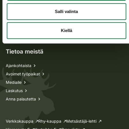
Kaikki yhteystiedot
Salli valinta
Metsästyskortti-asiat
Oma riista -asiat
Kiellä
Lupa-asiat
Tietoa meistä
Ajankohtaista
Avoimet työpaikat
Medialle
Laskutus
Anna palautetta
Verkkokauppa
Rhy-kauppa
Metsästäjä-lehti