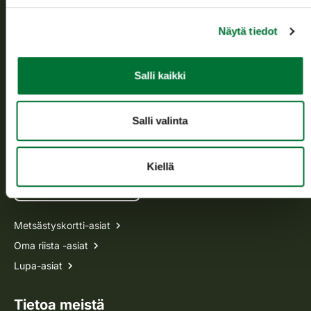
Tietoa meistä
Näytä tiedot
Asiakaspalvelu
Salli kaikki
Avoinna arkipäivisin klo 9-15.
p. 029 431 2001
asiakaspalvelu@riista.fi
Salli valinta
Usein kysytyt kysymykset
Kiellä
Kaikki yhteystiedot
Metsästyskortti-asiat
Oma riista -asiat
Lupa-asiat
Tietoa meistä