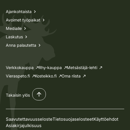
Ajankohtaista
Avoimet työpaikat
Medialle
Laskutus
Anna palautetta
Verkkokauppa
Rhy-kauppa
Metsästäjä-lehti
Vieraspeto.fi
Kosteikko.fi
Oma riista
Takaisin ylös
Saavutettavuusseloste
Tietosuojaselosteet
Käyttöehdot
Asiakirjajulkisuus