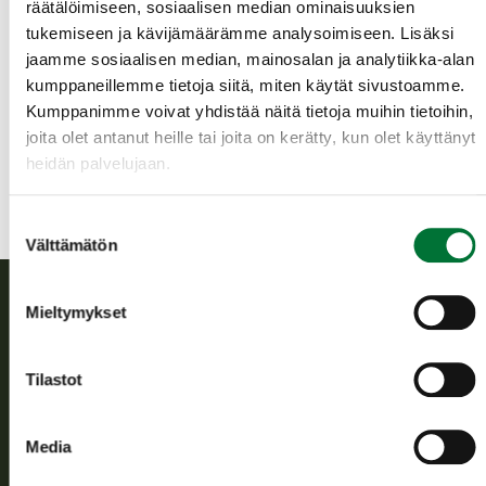
räätälöimiseen, sosiaalisen median ominaisuuksien
Lisätiedot Sirpa Kainulainen 044 522 28 58
tukemiseen ja kävijämäärämme analysoimiseen. Lisäksi
jaamme sosiaalisen median, mainosalan ja analytiikka-alan
Sonkajärven riistanhoitoyhdistys
kumppaneillemme tietoja siitä, miten käytät sivustoamme.
Pohjois-Savo
Kumppanimme voivat yhdistää näitä tietoja muihin tietoihin,
sonkajarvi@rhy.riista.fi
joita olet antanut heille tai joita on kerätty, kun olet käyttänyt
heidän palvelujaan.
Suostumuksen
Välttämätön
valinta
Mieltymykset
Suomen riistakeskus
Tilastot
Suomen riistakeskus edistää kestävää riistataloutta, tukee
riistanhoitoyhdistysten toimintaa ja huolehtii riistapolitiikan
toimeenpanosta sekä vastaa sille säädetyistä julkisista
Media
hallintotehtävistä.