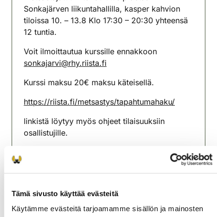
Sonkajärven liikuntahallilla, kasper kahvion
tiloissa 10. – 13.8 Klo 17:30 – 20:30 yhteensä
12 tuntia.
Voit ilmoittautua kurssille ennakkoon
sonkajarvi@rhy.riista.fi
Kurssi maksu 20€ maksu käteisellä.
https://riista.fi/metsastys/tapahtumahaku/
linkistä löytyy myös ohjeet tilaisuuksiin
osallistujille.
Oppikirja METSÄSTÄJÄN OPAS. Kirja
myytävänä Suomen Riistakeskuksen
verkkokauppa
https://kauppa.riista.fi/
Tämä sivusto käyttää evästeitä
myynnissä myös verkko-oppaana –> sisällön
katselemiseen tarvitset oma-riista tunnukset.
Käytämme evästeitä tarjoamamme sisällön ja mainosten