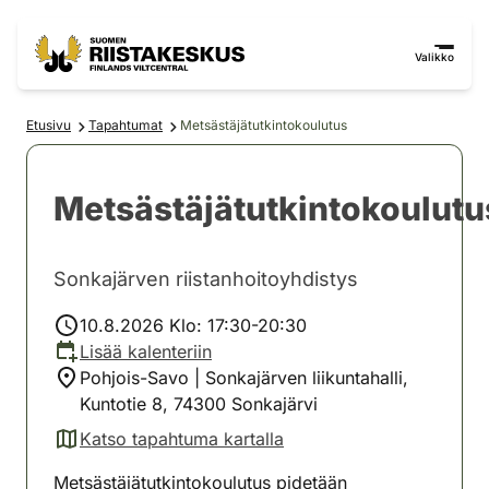
Siirry sisältöön
Siirry sivustokarttaan
Valikko
Etusivu
Tapahtumat
Metsästäjätutkintokoulutus
Metsästäjätutkintokoulutu
Sonkajärven riistanhoitoyhdistys
10.8.2026 Klo: 17:30-20:30
Lisää kalenteriin
Pohjois-Savo | Sonkajärven liikuntahalli,
Kuntotie 8, 74300 Sonkajärvi
Katso tapahtuma kartalla
(avautuu uuteen välilehteen)
Metsästäjätutkintokoulutus pidetään