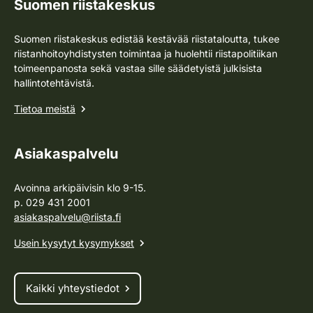
Suomen riistakeskus
Suomen riistakeskus edistää kestävää riistataloutta, tukee
riistanhoitoyhdistysten toimintaa ja huolehtii riistapolitiikan
toimeenpanosta sekä vastaa sille säädetyistä julkisista
hallintotehtävistä.
Tietoa meistä
Asiakaspalvelu
Avoinna arkipäivisin klo 9-15.
p. 029 431 2001
asiakaspalvelu@riista.fi
Usein kysytyt kysymykset
Kaikki yhteystiedot