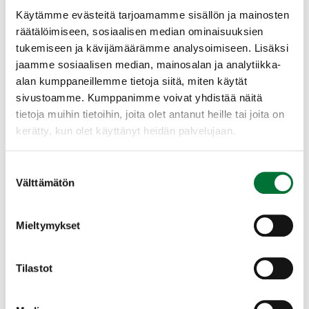
Mikäli et halua luoda Oma riista -tunnuksia,
Käytämme evästeitä tarjoamamme sisällön ja mainosten
ilmoittaudu tilaisuuteen painikkeesta
räätälöimiseen, sosiaalisen median ominaisuuksien
Ilmoittaudu tapahtumaan. Tämän jälkeen
tukemiseen ja kävijämäärämme analysoimiseen. Lisäksi
lähetetään sähköpostiisi ilmoittautumislinkki.
jaamme sosiaalisen median, mainosalan ja analytiikka-
Täytä ilmoittautumistietosi huolellisesti.
alan kumppaneillemme tietoja siitä, miten käytät
sivustoamme. Kumppanimme voivat yhdistää näitä
Tutkinto suoritetaan omalla päätelaitteella
tietoja muihin tietoihin, joita olet antanut heille tai joita on
(puhelin, tabletti, läppäri). Huolehdi siitä, että
kerätty, kun olet käyttänyt heidän palvelujaan.
päätelaitteessa on riittävästi akussa virtaa,
mukana on mahdollisesti latauspiuha ja
Suostumuksen
käytössäsi on oma toimiva verkkoyhteys.
Välttämätön
valinta
Tutkinnon voit suorittaa myös paperisena,
mutta suosimme ensisijaisesti sähköistä
Mieltymykset
versiota.
Lisätietoja voi kysyä:
anttola@rhy.riista.fi
tai
Tilastot
Anttolan rhy, toiminnanohjaaja Minna Turunen
045 122 9511