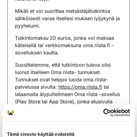
Mikäli et voi suorittaa metsästäjätutkintoa
sähköisesti varaa itsellesi mukaan lyijykynä ja
pyyhelumi.
Tutkintomaksu 20 euroa, jonka voi maksaa
käteisellä tai verkkomaksuna oma.riista.fi -
sovelluksen kautta.
Suosittelemme, että tutkintoon tuleva olisi
luonut itselleen Oma riista- tunnukset.
Tunnukset ovat helppo luoda oma.riista-
palvelussa sivulta:
https://oma.riista.fi
tai
lataamalla älypuhelimeen Oma riista -sovellus
(Play Store tai App Store), jonka etusivulla
näkyy Luo tunnus. Rekisteröityminen
edellyttää omia verkkopankkitunnuksia tai
mobiilivarmennetta myös alaikäisiltä. Oma
riista -sovelluksen käyttö on maksutonta.
Tämä sivusto käyttää evästeitä