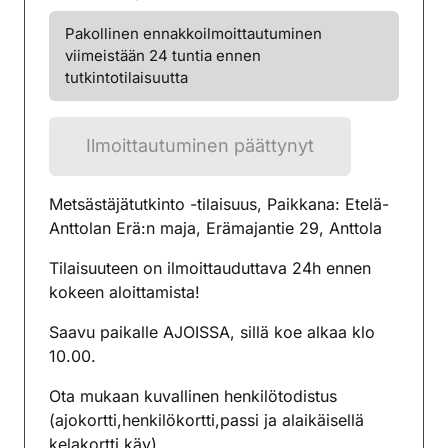
(avautuu uuteen välilehteen)
Pakollinen ennakkoilmoittautuminen
viimeistään 24 tuntia ennen
tutkintotilaisuutta
Ilmoittautuminen päättynyt
Metsästäjätutkinto -tilaisuus, Paikkana: Etelä-
Anttolan Erä:n maja, Erämajantie 29, Anttola
Tilaisuuteen on ilmoittauduttava 24h ennen
kokeen aloittamista!
Saavu paikalle AJOISSA, sillä koe alkaa klo
10.00.
Ota mukaan kuvallinen henkilötodistus
(ajokortti,henkilökortti,passi ja alaikäisellä
kelakortti käy).