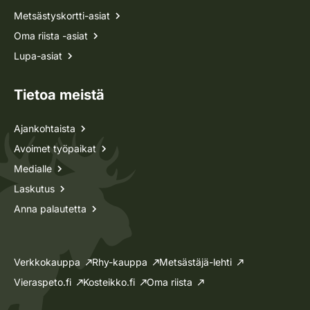
Metsästyskortti-asiat
Oma riista -asiat
Lupa-asiat
Tietoa meistä
Ajankohtaista
Avoimet työpaikat
Medialle
Laskutus
Anna palautetta
Verkkokauppa
Rhy-kauppa
Metsästäjä-lehti
Vieraspeto.fi
Kosteikko.fi
Oma riista