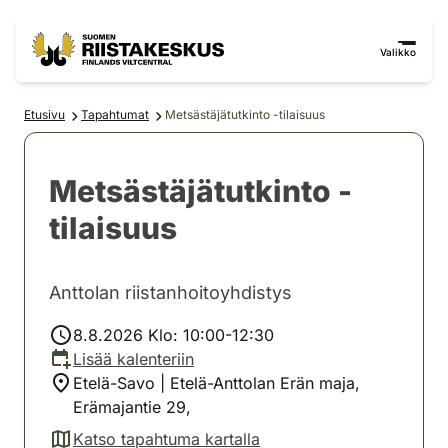
Siirry sisältöön
Siirry sivustokarttaan
Valikko
Etusivu
Tapahtumat
Metsästäjätutkinto -tilaisuus
Metsästäjätutkinto -
tilaisuus
Anttolan riistanhoitoyhdistys
8.8.2026 Klo: 10:00-12:30
Lisää kalenteriin
Etelä-Savo | Etelä-Anttolan Erän maja,
Erämajantie 29,
Katso tapahtuma kartalla