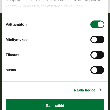
tietoja muihin tietoihin, joita olet antanut heille tai joita on
kerätty, kun olet käyttänyt heidän palvelujaan.
Suostumuksen
Välttämätön
valinta
Suomen riistakeskus
Mieltymykset
Suomen riistakeskus edistää kestävää riistataloutta, tukee
riistanhoitoyhdistysten toimintaa ja huolehtii riistapolitiikan
toimeenpanosta sekä vastaa sille säädetyistä julkisista
Tilastot
hallintotehtävistä.
Tietoa meistä
Media
Asiakaspalvelu
Näytä tiedot
Avoinna arkipäivisin klo 9-15.
p. 029 431 2001
asiakaspalvelu@riista.fi
Salli kaikki