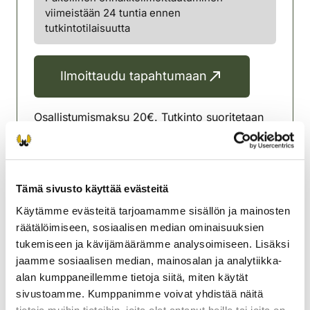
viimeistään 24 tuntia ennen
tutkintotilaisuutta
Ilmoittaudu tapahtumaan
Osallistumismaksu 20€. Tutkinto suoritetaan
sähköisesti. Mukaan matkapuhelin ja
henkilötodistus.
Merikarvian riistanhoitoyhdistys
Tämä sivusto käyttää evästeitä
Satakunta
Käytämme evästeitä tarjoamamme sisällön ja mainosten
merikarvia@rhy.riista.fi
räätälöimiseen, sosiaalisen median ominaisuuksien
Joni Saunaluoma
tukemiseen ja kävijämäärämme analysoimiseen. Lisäksi
040-8254087
jaamme sosiaalisen median, mainosalan ja analytiikka-
alan kumppaneillemme tietoja siitä, miten käytät
sivustoamme. Kumppanimme voivat yhdistää näitä