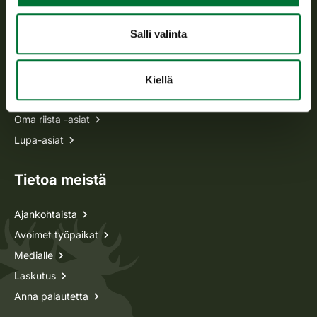
Usein kysytyt kysymykset
Salli valinta
Kaikki yhteystiedot
Kiellä
Metsästyskortti-asiat
Oma riista -asiat
Lupa-asiat
Tietoa meistä
Ajankohtaista
Avoimet työpaikat
Medialle
Laskutus
Anna palautetta