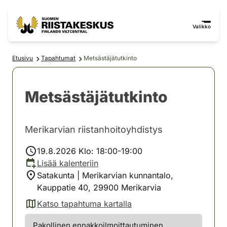
Siirry sisältöön
Siirry sivustokarttaan
Valikko
Etusivu
Tapahtumat
Metsästäjätutkinto
Metsästäjätutkinto
Merikarvian riistanhoitoyhdistys
19.8.2026 Klo: 18:00-19:00
Lisää kalenteriin
Satakunta | Merikarvian kunnantalo,
Kauppatie 40, 29900 Merikarvia
Katso tapahtuma kartalla
(avautuu uuteen välilehteen)
Pakollinen ennakkoilmoittautuminen