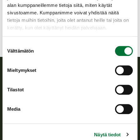
kuusamo@rhy.riista.fi
alan kumppaneillemme tietoja siitä, miten käytät
sivustoamme. Kumppanimme voivat yhdistää näitä
040-3544899 tai 0400905092
tietoja muihin tietoihin, joita olet antanut heille tai joita on
kerätty, kun olet käyttänyt heidän palvelujaan.
Suostumuksen
Välttämätön
valinta
Mieltymykset
Suomen riistakeskus
Tilastot
Suomen riistakeskus edistää kestävää riistataloutta, tukee
riistanhoitoyhdistysten toimintaa ja huolehtii riistapolitiikan
toimeenpanosta sekä vastaa sille säädetyistä julkisista
Media
hallintotehtävistä.
Tietoa meistä
Näytä tiedot