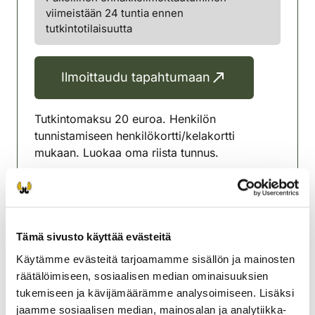
viimeistään 24 tuntia ennen
tutkintotilaisuutta
Ilmoittaudu tapahtumaan
Tutkintomaksu 20 euroa. Henkilön
tunnistamiseen henkilökortti/kelakortti
mukaan. Luokaa oma riista tunnus.
Sähköinen tutkinto. Mahdollisuus myös
paperiversiona. Oma päätelaite ja akussa
virtaa riittävästi
Tämä sivusto käyttää evästeitä
Pakollinen ennakkoilmoittatuminen
Käytämme evästeitä tarjoamamme sisällön ja mainosten
Kuusamon riistanhoitoyhdistys
räätälöimiseen, sosiaalisen median ominaisuuksien
Oulu
tukemiseen ja kävijämäärämme analysoimiseen. Lisäksi
040-3544899
jaamme sosiaalisen median, mainosalan ja analytiikka-