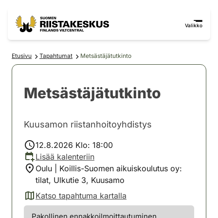
Siirry sisältöön
Siirry sivustokarttaan
Valikko
Etusivu
Tapahtumat
Metsästäjätutkinto
Metsästäjätutkinto
Kuusamon riistanhoitoyhdistys
12.8.2026 Klo: 18:00
Lisää kalenteriin
Oulu | Koillis-Suomen aikuiskoulutus oy:
tilat, Ulkutie 3, Kuusamo
Katso tapahtuma kartalla
(avautuu uuteen välilehteen)
Pakollinen ennakkoilmoittautuminen