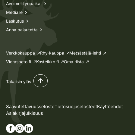
Avoimet työpaikat
Medialle
Laskutus
Anna palautetta
Verkkokauppa
Rhy-kauppa
Metsästäjä-lehti
Vieraspeto.fi
Kosteikko.fi
Oma riista
Takaisin ylös
Saavutettavuusseloste
Tietosuojaselosteet
Käyttöehdot
Asiakirjajulkisuus