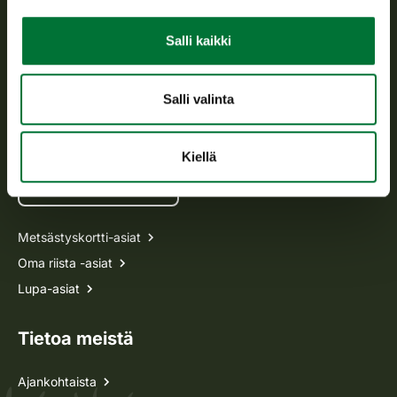
Asiakaspalvelu
Salli kaikki
Avoinna arkipäivisin klo 9-15.
p. 029 431 2001
asiakaspalvelu@riista.fi
Salli valinta
Usein kysytyt kysymykset
Kiellä
Kaikki yhteystiedot
Metsästyskortti-asiat
Oma riista -asiat
Lupa-asiat
Tietoa meistä
Ajankohtaista