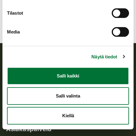
hyvinkaa@rhy.riista.fi
Tilastot
Media
Näytä tiedot
Suomen riistakeskus
Salli kaikki
Suomen riistakeskus edistää kestävää riistataloutta, tukee
riistanhoitoyhdistysten toimintaa ja huolehtii riistapolitiikan
toimeenpanosta sekä vastaa sille säädetyistä julkisista
Salli valinta
hallintotehtävistä.
Tietoa meistä
Kiellä
Asiakaspalvelu