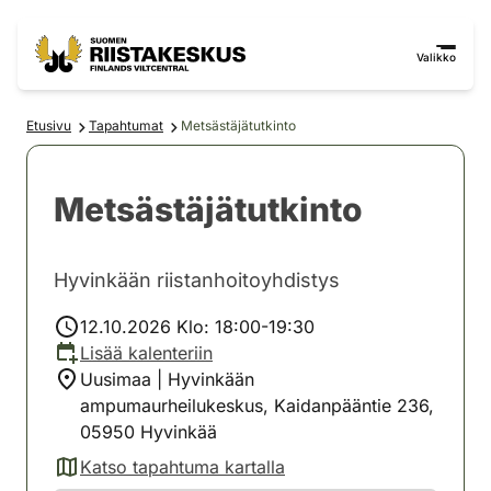
Siirry sisältöön
Siirry sivustokarttaan
Valikko
Etusivu
Tapahtumat
Metsästäjätutkinto
Metsästäjätutkinto
Hyvinkään riistanhoitoyhdistys
12.10.2026 Klo: 18:00-19:30
Lisää kalenteriin
Uusimaa | Hyvinkään
ampumaurheilukeskus, Kaidanpääntie 236,
05950 Hyvinkää
Katso tapahtuma kartalla
(avautuu uuteen välilehteen)