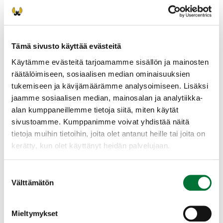
luomista ennen ilmoittautumista. (Ei pakollista)
Tilaisuudessa on mahdollista suorittaa tutkinto
omalla päätelaitteella (puhelin, tabletti,
Tämä sivusto käyttää evästeitä
kannettava tietokone). Mikäli haluat suorittaa
Käytämme evästeitä tarjoamamme sisällön ja mainosten
tutkinnon omalla päätelaitteella, huolehdi siitä,
räätälöimiseen, sosiaalisen median ominaisuuksien
että laitteen akku on täyteen varattu ja että
tukemiseen ja kävijämäärämme analysoimiseen. Lisäksi
käytössä on toimiva verkkoyhteys.
jaamme sosiaalisen median, mainosalan ja analytiikka-
Saavu paikalle ajoissa.
alan kumppaneillemme tietoja siitä, miten käytät
sivustoamme. Kumppanimme voivat yhdistää näitä
Tiedustelut: Jani Snäll 0405289302 tai
tietoja muihin tietoihin, joita olet antanut heille tai joita on
hyvinkaa@rhy.riista.fi
kerätty, kun olet käyttänyt heidän palvelujaan.
Hyvinkään riistanhoitoyhdistys
Suostumuksen
Uusimaa
Välttämätön
valinta
040 1202079
hyvinkaa@rhy.riista.fi
Mieltymykset
Juho Haapakorpi 0407483072 tai