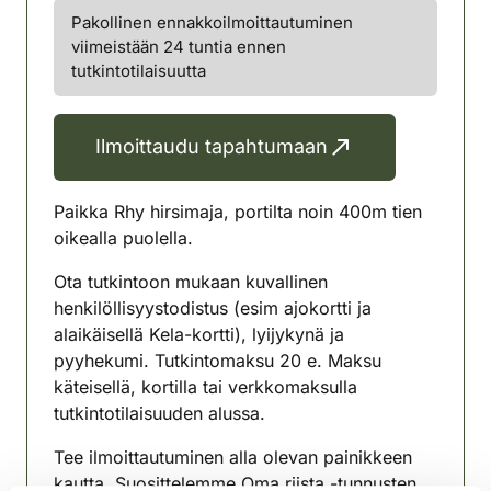
Pakollinen ennakkoilmoittautuminen
viimeistään 24 tuntia ennen
tutkintotilaisuutta
Ilmoittaudu tapahtumaan
Paikka Rhy hirsimaja, portilta noin 400m tien
oikealla puolella.
Ota tutkintoon mukaan kuvallinen
henkilöllisyystodistus (esim ajokortti ja
alaikäisellä Kela-kortti), lyijykynä ja
pyyhekumi. Tutkintomaksu 20 e. Maksu
käteisellä, kortilla tai verkkomaksulla
tutkintotilaisuuden alussa.
Tee ilmoittautuminen alla olevan painikkeen
kautta. Suosittelemme Oma riista -tunnusten