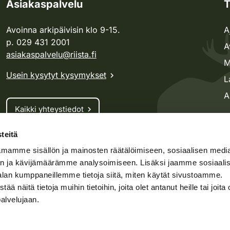
Asiakaspalvelu
T
Avoinna arkipäivisin klo 9-15.
A
p. 029 431 2001
A
asiakaspalvelu@riista.fi
M
Usein kysytyt kysymykset
L
A
Kaikki yhteystiedot
teitä
Metsästyskortti-asiat
mamme sisällön ja mainosten räätälöimiseen, sosiaalisen medi
Oma riista -asiat
n ja kävijämäärämme analysoimiseen. Lisäksi jaamme sosiaali
Lupa-asiat
alan kumppaneillemme tietoja siitä, miten käytät sivustoamme.
näitä tietoja muihin tietoihin, joita olet antanut heille tai joita 
palvelujaan.
speto.fi
Kosteikko.fi
Oma riista