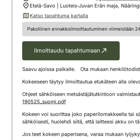
Etelä-Savo | Luoteis-Juvan Erän maja, Nääring
Katso tapahtuma kartalla
(avautuu uuteen välilehteen)
Pakollinen ennakkoilmoittautuminen viimeistään 24 
Ilmoittaudu tapahtumaan
Saavu ajoissa paikalle. Ota mukaan henkilötod
Kokeeseen täytyy ilmoittautua etukäteen alla oleva
Ohjeet sähköiseen metsästäjätutkintoon valmistau
190525_suomi.pdf
Kokeen voi suorittaa joko paperilomakkeella tai sä
sähköisesti, huolehdi siitä, että laitteesi akku o
Jos teet kokeen paperisena, varaa mukaan lyijyky