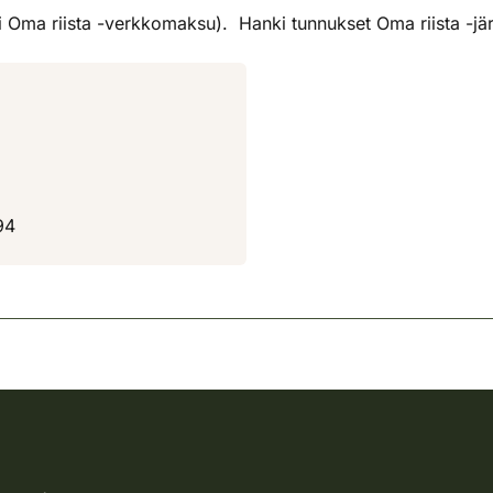
i Oma riista -verkkomaksu). Hanki tunnukset Oma riista -järj
94