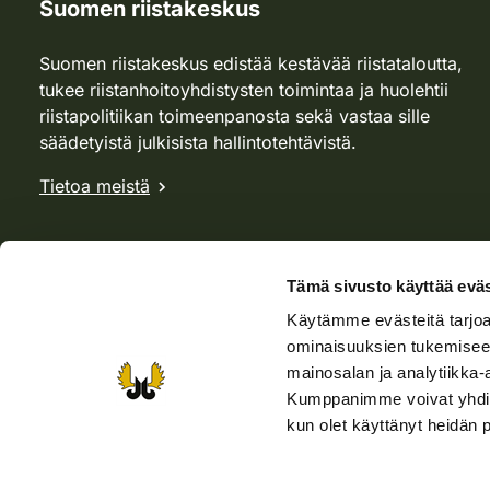
Suomen riistakeskus
Suomen riistakeskus edistää kestävää riistataloutta,
tukee riistanhoitoyhdistysten toimintaa ja huolehtii
riistapolitiikan toimeenpanosta sekä vastaa sille
säädetyistä julkisista hallintotehtävistä.
Tietoa meistä
Tämä sivusto käyttää eväs
Käytämme evästeitä tarjoa
ominaisuuksien tukemisee
mainosalan ja analytiikka-
Kumppanimme voivat yhdistää 
kun olet käyttänyt heidän 
Verkkokauppa
Rhy-kauppa
Metsästäjä-lehti
Viera