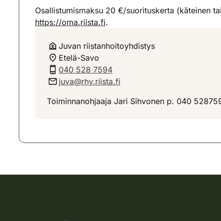
Osallistumismaksu 20 €/suorituskerta (käteinen ta
https://oma.riista.fi
.
Juvan riistanhoitoyhdistys
Etelä-Savo
040 528 7594
juva@rhy.riista.fi
Toiminnanohjaaja Jari Sihvonen p. 040 52875