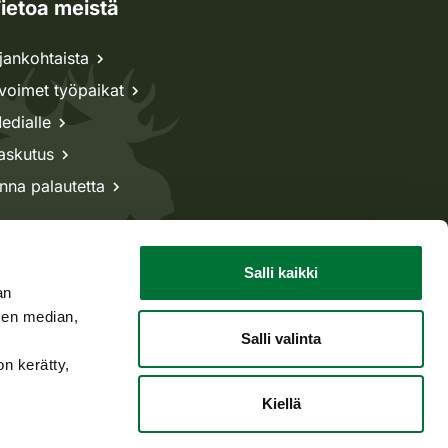
ietoa meistä
jankohtaista
voimet työpaikat
edialle
askutus
nna palautetta
Salli kaikki
an
sen median,
Salli valinta
on kerätty,
Kiellä
Takaisin ylös