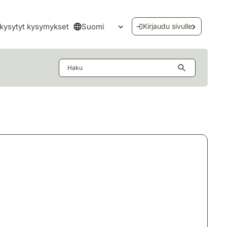
Suomi
kysytyt kysymykset
Kirjaudu sivulle
Avaa kielivalikko
Haku