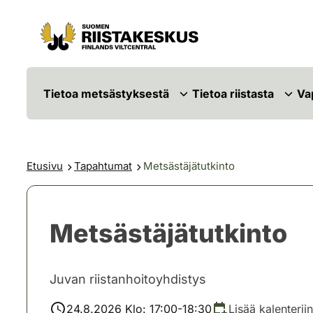
Siirry sisältöön
Siirry sivustokarttaan
Tietoa metsästyksestä
Tietoa riistasta
Va
Etusivu
Tapahtumat
Metsästäjätutkinto
Metsästäjätutkinto
Juvan riistanhoitoyhdistys
24.8.2026 Klo: 17:00-18:30
Lisää kalenteriin