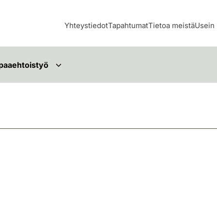
Yhteystiedot
Tapahtumat
Tietoa meistä
Usein 
paaehtoistyö