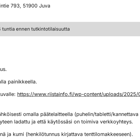
intie 793, 51900 Juva
tuntia ennen tutkintotilaisuutta
istus.
lla painikkeella.
tuvalle:
https://www.riistainfo.fi/wp-content/uploads/2025/0
hköisesti omalla päätelaitteella (puhelin/tabletti/kannettava
n täyteen ladattu ja että käytössäsi on toimiva verkkoyhteys.
nä ja kumi (henkilötunnus kirjattava tenttilomakkeeseen).