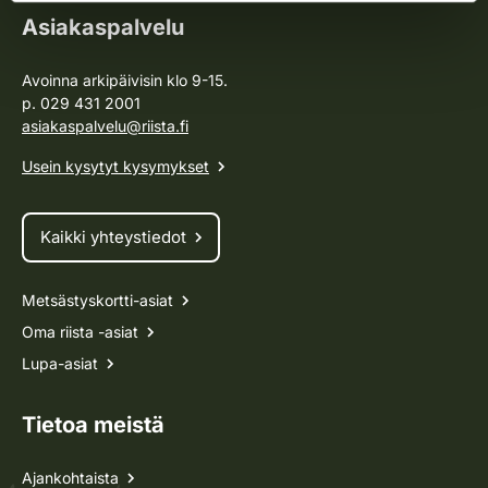
Asiakaspalvelu
Avoinna arkipäivisin klo 9-15.
p. 029 431 2001
asiakaspalvelu@riista.fi
Usein kysytyt kysymykset
Kaikki yhteystiedot
Metsästyskortti-asiat
Oma riista -asiat
Lupa-asiat
Tietoa meistä
Ajankohtaista