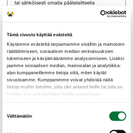
tai sähköisesti omalla päätelaitteella
(puhelin/tabletti/kannettava tietokone). Jos
haluat suorittaa kokeen sähköisesti, huolehdi
siitä, että laitteesi akku on täyteen ladattu ja
että käytössäsi on toimiva verkkoyhteys.
Tämä sivusto käyttää evästeitä
Jos teet kokeen paperisena, varaa mukaan
Käytämme evästeitä tarjoamamme sisällön ja mainosten
lyijykynä ja kumi (henkilötunnus kirjattava
räätälöimiseen, sosiaalisen median ominaisuuksien
tenttilomakkeeseen).
tukemiseen ja kävijämäärämme analysoimiseen. Lisäksi
jaamme sosiaalisen median, mainosalan ja analytiikka-
Osallistumismaksu 20 €/suorituskerta
alan kumppaneillemme tietoja siitä, miten käytät
(käteinen tai Oma riista -verkkomaksu). Hanki
sivustoamme. Kumppanimme voivat yhdistää näitä
tunnukset Oma riista -järjestelmään, se
tietoja muihin tietoihin, joita olet antanut heille tai joita on
helpottaa tutkintoon kirjautumista.
kerätty, kun olet käyttänyt heidän palvelujaan.
https://oma.riista.fi
.
Suostumuksen
Juvan riistanhoitoyhdistys
Välttämätön
valinta
Etelä-Savo
040 528 7594