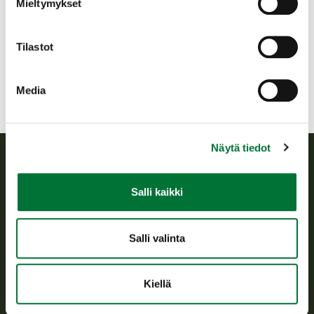
juva@rhy.riista.fi
Mieltymykset
Toiminnanohjaaja Jari Sihvonen p. 040
5287594
Tilastot
Media
Näytä tiedot
Suomen riistakeskus
Salli kaikki
Suomen riistakeskus edistää kestävää riistataloutta, tukee
riistanhoitoyhdistysten toimintaa ja huolehtii riistapolitiikan
Salli valinta
toimeenpanosta sekä vastaa sille säädetyistä julkisista
hallintotehtävistä.
Kiellä
Tietoa meistä