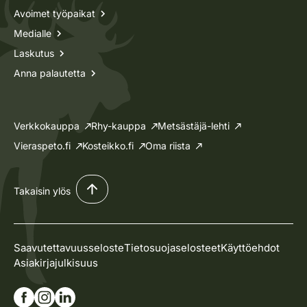
Avoimet työpaikat
Medialle
Laskutus
Anna palautetta
Verkkokauppa
Rhy-kauppa
Metsästäjä-lehti
Vieraspeto.fi
Kosteikko.fi
Oma riista
Takaisin ylös
Saavutettavuusseloste
Tietosuojaselosteet
Käyttöehdot
Asiakirjajulkisuus