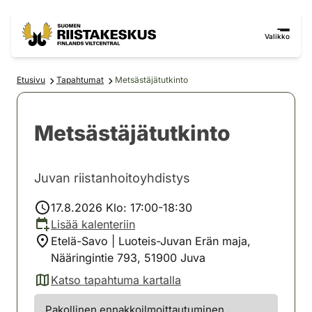
Siirry sisältöön
Siirry sivustokarttaan
Valikko
Etusivu
Tapahtumat
Metsästäjätutkinto
Metsästäjätutkinto
Juvan riistanhoitoyhdistys
17.8.2026 Klo: 17:00-18:30
Lisää kalenteriin
Etelä-Savo | Luoteis-Juvan Erän maja,
Nääringintie 793, 51900 Juva
Katso tapahtuma kartalla
(avautuu uuteen välilehteen)
Pakollinen ennakkoilmoittautuminen