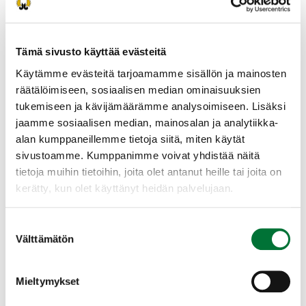
ennen ilmoittatumista ( ei pakollista). Vaatii
sähköpostiosoitteen ja verkkopankkitunnukset
tai mobiilivarmenteen. Voit ilmoittatua myös
Tämä sivusto käyttää evästeitä
ilman.
Käytämme evästeitä tarjoamamme sisällön ja mainosten
räätälöimiseen, sosiaalisen median ominaisuuksien
Tilaisuudessa suoritetaan tutkinto ensisijaisesti
tukemiseen ja kävijämäärämme analysoimiseen. Lisäksi
sähköisesti. Varaa mukaan oma päätelaite (
jaamme sosiaalisen median, mainosalan ja analytiikka-
puhelin, tabletti, kannettava tietokone)
alan kumppaneillemme tietoja siitä, miten käytät
Huolehdi, että laitteen akku on täynnä ja
sivustoamme. Kumppanimme voivat yhdistää näitä
käytössä on toimiva verkkoyhteys.
tietoja muihin tietoihin, joita olet antanut heille tai joita on
kerätty, kun olet käyttänyt heidän palvelujaan.
Itä-Päijänteen riistanhoitoyhdistys
Keski-Suomi
Suostumuksen
0400-197947
Välttämätön
valinta
ita-paijanne@rhy.riista.fi
Lisätietoja ita-paijanne@rhy.riista.fi tai
Mieltymykset
p. 0400 197947