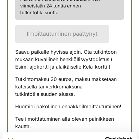
viimeistään 24 tuntia ennen
tutkintotilaisuutta
Ilmoittautuminen päättynyt
Saavu paikalle hyvissä ajoin. Ota tutkintoon
mukaan kuvallinen henkilöllisyystodistus (
Esim. ajokortti ja alaikäiselle Kela-kortti )
Tutkintomaksu 20 euroa, maksu maksetaan
käteisellä tai verkkomaksuna
tutkintotilaisuuden alussa.
Huomioi pakollinen ennakkoilmoittautuminen!
Tee ilmoittatuminen alla olevan painikkeen
kautta.
Suosittelemme OmaRiista- tunnusten luomista