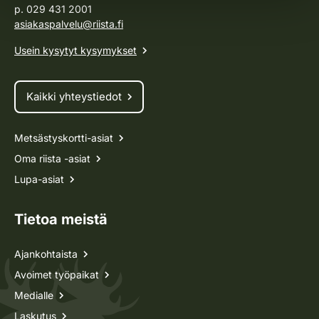
p. 029 431 2001
asiakaspalvelu@riista.fi
Usein kysytyt kysymykset
Kaikki yhteystiedot
Metsästyskortti-asiat
Oma riista -asiat
Lupa-asiat
Tietoa meistä
Ajankohtaista
Avoimet työpaikat
Medialle
Laskutus