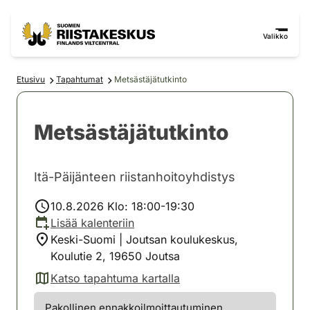
Siirry sisältöön
Siirry sivustokarttaan
Valikko
Etusivu
Tapahtumat
Metsästäjätutkinto
Metsästäjätutkinto
Itä-Päijänteen riistanhoitoyhdistys
10.8.2026 Klo: 18:00-19:30
Lisää kalenteriin
Keski-Suomi | Joutsan koulukeskus,
Koulutie 2, 19650 Joutsa
Katso tapahtuma kartalla
(avautuu uuteen välilehteen)
Pakollinen ennakkoilmoittautuminen